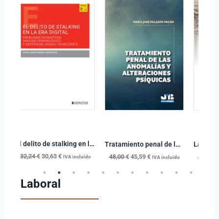
El delito de stalking en la era digital
 penales. Guía penal y procesal para abogados en el tribunal
Tratamiento penal de las anomalías y alteraciones psíquicas
32,24
€
30,63
€
48,00
€
45,59
€
42,00
€
IVA incluido
o
IVA incluido
Laboral