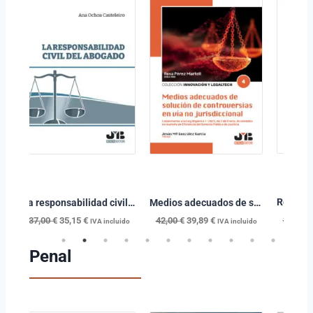
La responsabilidad civil del abogado
Medios adecuados de solución de controversias en vía no jurisdiccional
33,58
€
37,00
€
35,15
€
42,00
€
39,89
€
o
IVA incluido
IVA incluido
Penal