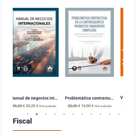
Las cláusulas abusivas en contratos con consumidores y usuarios. Paso a paso
Manual de negocios internacionales
Problemática contractual en la contratación de productos financieros complejos
60,00
€
35,00
€
33,25
€
20,00
€
19,00
€
o
IVA incluido
IVA incluido
Fiscal