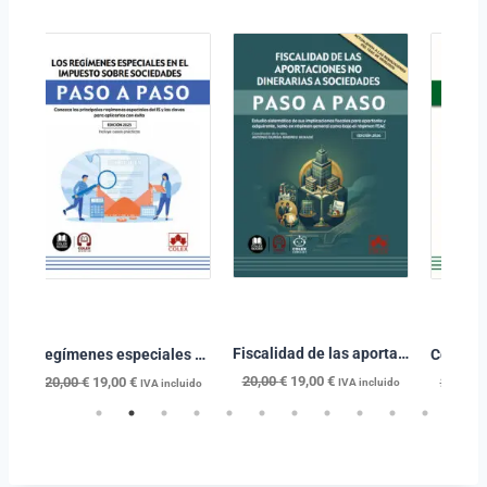
Fiscalidad de las aportaciones no dinerarias a sociedades
nciones para evitar la doble imposición en el Impuesto sobre Sociedades
Regímenes especiales en el impuesto sobre sociedades. Paso a paso
20,00
€
19,00
€
20,00
€
19,00
€
20,00
€
IVA incluido
o
IVA incluido