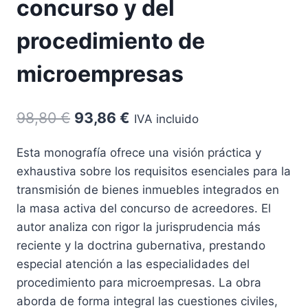
concurso y del
procedimiento de
microempresas
El
El
98,80
€
93,86
€
IVA incluido
precio
precio
Esta monografía ofrece una visión práctica y
original
actual
exhaustiva sobre los requisitos esenciales para la
era:
es:
transmisión de bienes inmuebles integrados en
98,80 €.
93,86 €.
la masa activa del concurso de acreedores. El
autor analiza con rigor la jurisprudencia más
reciente y la doctrina gubernativa, prestando
especial atención a las especialidades del
procedimiento para microempresas. La obra
aborda de forma integral las cuestiones civiles,