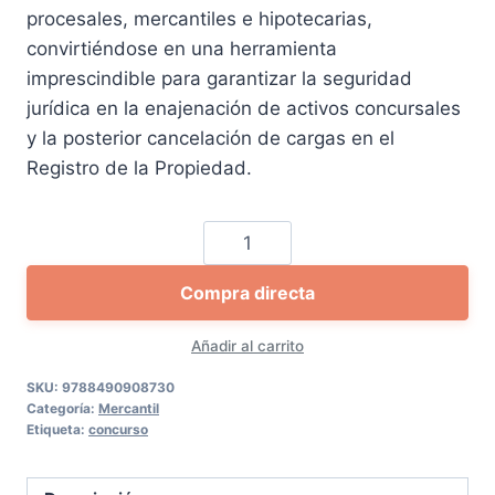
procesales, mercantiles e hipotecarias,
convirtiéndose en una herramienta
imprescindible para garantizar la seguridad
jurídica en la enajenación de activos concursales
y la posterior cancelación de cargas en el
Registro de la Propiedad.
La
transmisión
Compra directa
de
inmuebles
Añadir al carrito
dentro
del
SKU:
9788490908730
Categoría:
Mercantil
concurso
Etiqueta:
concurso
y
del