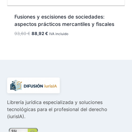
Fusiones y escisiones de sociedades:
aspectos prácticos mercantiles y fiscales
El
El
93,60
€
88,92
€
IVA incluido
precio
precio
original
actual
era:
es:
93,60 €.
88,92 €.
Librería jurídica especializada y soluciones
tecnológicas para el profesional del derecho
(iurisIA).