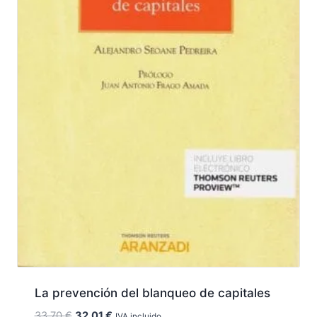
La prevención del blanqueo de capitales
El
El
33,70
€
32,01
€
IVA incluido