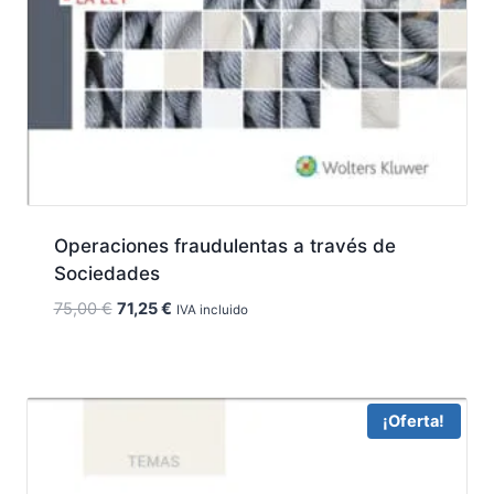
Operaciones fraudulentas a través de
Sociedades
El
El
75,00
€
71,25
€
IVA incluido
precio
precio
original
actual
era:
es:
75,00 €.
71,25 €.
¡Oferta!