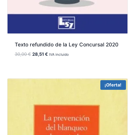
Texto refundido de la Ley Concursal 2020
El
El
30,00
€
28,51
€
IVA incluido
precio
precio
original
actual
era:
es:
30,00 €.
28,51 €.
¡Oferta!