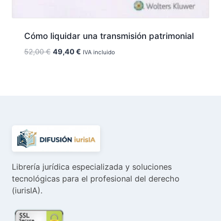
Cómo liquidar una transmisión patrimonial
El
El
52,00
€
49,40
€
IVA incluido
precio
precio
original
actual
era:
es:
52,00 €.
49,40 €.
Librería jurídica especializada y soluciones
tecnológicas para el profesional del derecho
(iurisIA).