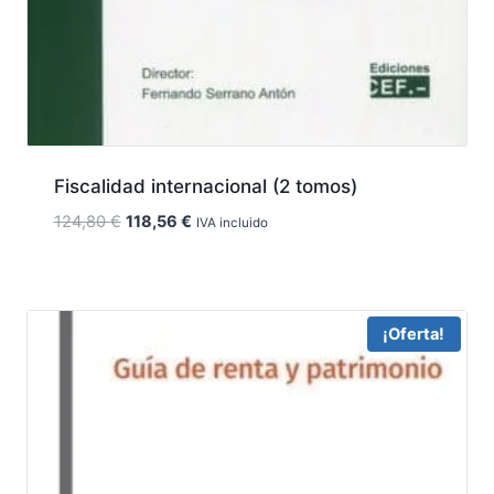
Fiscalidad internacional (2 tomos)
El
El
124,80
€
118,56
€
IVA incluido
precio
precio
original
actual
era:
es:
124,80 €.
118,56 €.
¡Oferta!