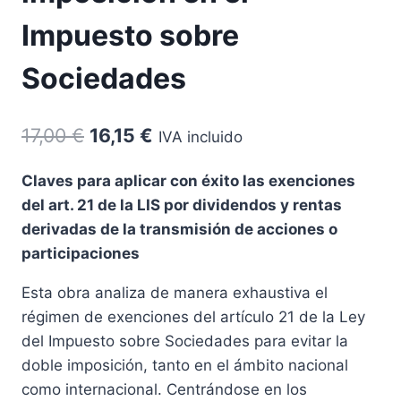
Impuesto sobre
Sociedades
El
El
17,00
€
16,15
€
IVA incluido
precio
precio
Claves para aplicar con éxito las exenciones
original
actual
del art. 21 de la LIS por dividendos y rentas
era:
es:
derivadas de la transmisión de acciones o
17,00 €.
16,15 €.
participaciones
Esta obra analiza de manera exhaustiva el
régimen de exenciones del artículo 21 de la Ley
del Impuesto sobre Sociedades para evitar la
doble imposición, tanto en el ámbito nacional
como internacional. Centrándose en los