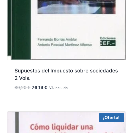
Supuestos del Impuesto sobre sociedades
2 Vols.
El
El
80,20
€
76,19
€
IVA incluido
precio
precio
original
actual
era:
es:
80,20 €.
76,19 €.
¡Oferta!