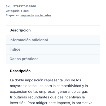
doble
SKU:
9791370118860
Categoría:
Fiscal
imposición
Etiquetas:
impuesto
,
sociedades
en
el
Descripción
Impuesto
sobre
Información adicional
Sociedades
Índice
cantidad
Casos prácticos
Descripción
La doble imposición representa uno de los
mayores obstáculos para la competitividad y la
expansión de las empresas, generando cargas
tributarias redundantes que desincentivan la
inversión. Para mitigar este impacto, la normativa