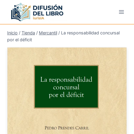
Saltar
al
contenido
Inicio
/
Tienda
/
Mercantil
/
La responsabilidad concursal
por el déficit
¡Oferta!