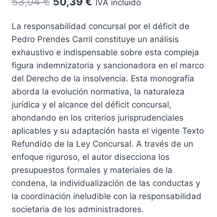
El
El
53,04
€
50,39
€
IVA incluido
precio
precio
La responsabilidad concursal por el déficit de
original
actual
Pedro Prendes Carril constituye un análisis
era:
es:
exhaustivo e indispensable sobre esta compleja
53,04 €.
50,39 €.
figura indemnizatoria y sancionadora en el marco
del Derecho de la insolvencia. Esta monografía
aborda la evolución normativa, la naturaleza
jurídica y el alcance del déficit concursal,
ahondando en los criterios jurisprudenciales
aplicables y su adaptación hasta el vigente Texto
Refundido de la Ley Concursal. A través de un
enfoque riguroso, el autor disecciona los
presupuestos formales y materiales de la
condena, la individualización de las conductas y
la coordinación ineludible con la responsabilidad
societaria de los administradores.