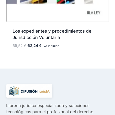
Los expedientes y procedimientos de
Jurisdicción Voluntaria
El
El
65,52
€
62,24
€
IVA incluido
precio
precio
original
actual
era:
es:
65,52 €.
62,24 €.
Librería jurídica especializada y soluciones
tecnológicas para el profesional del derecho