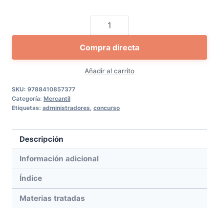
La
responsabilidad
Compra directa
concursal
por
Añadir al carrito
el
déficit
SKU:
9788410857377
Categoría:
Mercantil
cantidad
Etiquetas:
administradores
,
concurso
Descripción
Información adicional
Índice
Materias tratadas