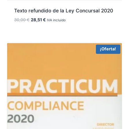
Texto refundido de la Ley Concursal 2020
El
El
30,00
€
28,51
€
IVA incluido
precio
precio
original
actual
era:
es:
30,00 €.
28,51 €.
¡Oferta!