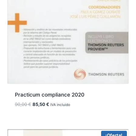
Practicum compliance 2020
El
El
90,00
€
85,50
€
IVA incluido
precio
precio
original
actual
era:
es:
90,00 €.
85,50 €.
¡Oferta!