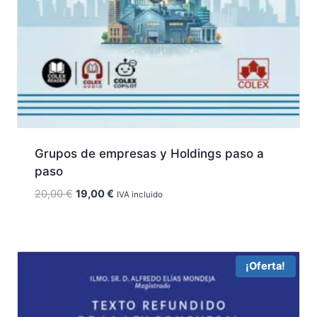
Grupos de empresas y Holdings paso a
paso
El
El
20,00
€
19,00
€
IVA incluido
precio
precio
original
actual
era:
es:
20,00 €.
19,00 €.
¡Oferta!