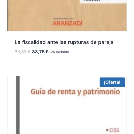
La fiscalidad ante las rupturas de pareja
El
El
35,53
€
33,75
€
IVA incluido
precio
precio
original
actual
era:
es:
35,53 €.
33,75 €.
¡Oferta!