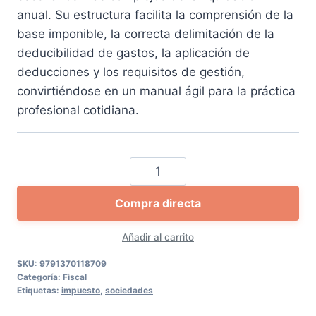
anual. Su estructura facilita la comprensión de la
base imponible, la correcta delimitación de la
deducibilidad de gastos, la aplicación de
deducciones y los requisitos de gestión,
convirtiéndose en un manual ágil para la práctica
profesional cotidiana.
Preguntas
y
Compra directa
casos
acerca
Añadir al carrito
del
Impuesto
SKU:
9791370118709
Categoría:
Fiscal
sobre
Etiquetas:
impuesto
,
sociedades
sociedades