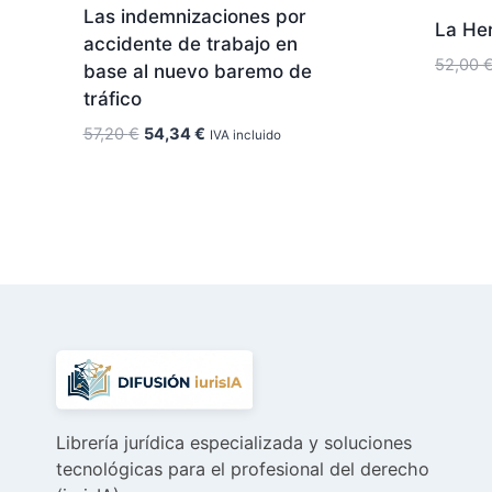
Las indemnizaciones por
La He
accidente de trabajo en
52,00
base al nuevo baremo de
tráfico
El
El
57,20
€
54,34
€
IVA incluido
precio
precio
original
actual
era:
es:
57,20 €.
54,34 €.
Librería jurídica especializada y soluciones
tecnológicas para el profesional del derecho