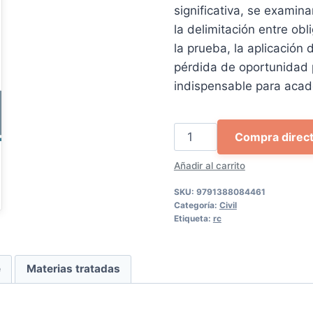
significativa, se examina
la delimitación entre ob
la prueba, la aplicación 
pérdida de oportunidad 
indispensable para acad
La
Compra direc
responsabilidad
Añadir al carrito
civil
del
SKU:
9791388084461
abogado
Categoría:
Civil
Etiqueta:
rc
cantidad
e
Materias tratadas