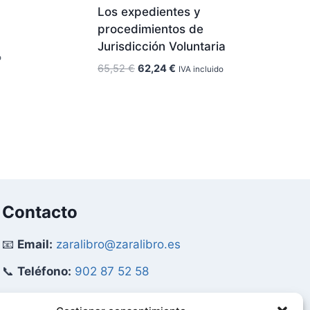
Los expedientes y
procedimientos de
Jurisdicción Voluntaria
o
El
El
65,52
€
62,24
€
IVA incluido
precio
precio
original
actual
era:
es:
65,52 €.
62,24 €.
Contacto
📧
Email:
zaralibro@zaralibro.es
📞
Teléfono:
902 87 52 58