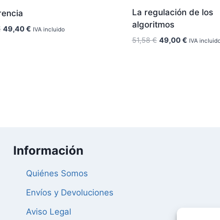
La regulación de los
rencia
algoritmos
El
El
€
49,40
€
IVA incluido
precio
precio
El
El
51,58
€
49,00
€
IVA incluid
original
actual
precio
precio
era:
es:
original
actual
52,00 €.
49,40 €.
era:
es:
51,58 €.
49,00 €.
Información
Quiénes Somos
Envíos y Devoluciones
Aviso Legal