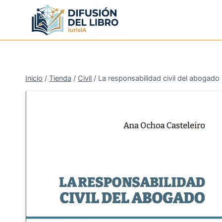
Saltar
al
contenido
Inicio
/
Tienda
/
Civil
/
La responsabilidad civil del abogado
¡Oferta!