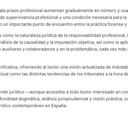
ala praxis profesional aumentan gradualmente en número y cuant
e supervivencia profesional y una condición necesaria para la m
o un importante punto de encuentro entre la práctica forense y 
como la naturaleza jurídica de la responsabilidad profesional, 
análisis de la causalidad y la imputación objetiva, así como la ap
 auxiliares y colaboradores y en la problemática, cada vez más 
gnificativa, ofreciendo al lector una visión actualizada de induda
ual como las distintas tendencias de los tribunales a la hora d
ndo jurídico —aunque accesible a todo lector interesado en co
didad dogmática, análisis jurisprudencial y visión práctica, co
urídico contemporáneo en España.