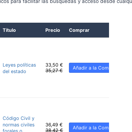
ticos para facilitar las búsquedas y acceso desde cualqu
Título
Precio
Comprar
Leyes políticas
33,50
€
Añadir a la Compra
35,27
€
del estado
Código Civil y
normas civiles
36,49
€
Añadir a la Compra
38,42
€
forales o