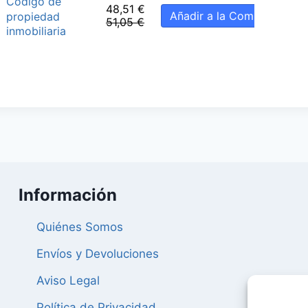
Código de
48,51
€
Añadir a la Compra
propiedad
51,05
€
inmobiliaria
Información
Quiénes Somos
Envíos y Devoluciones
Aviso Legal
Política de Privacidad