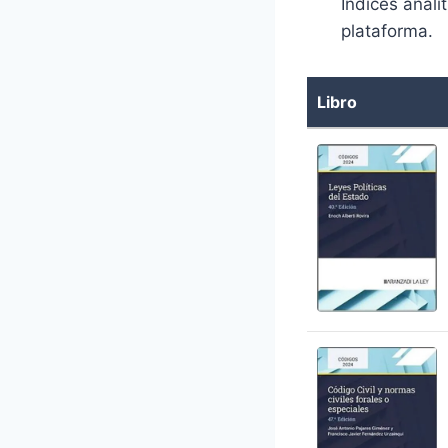
Índices analí
plataforma.
Libro