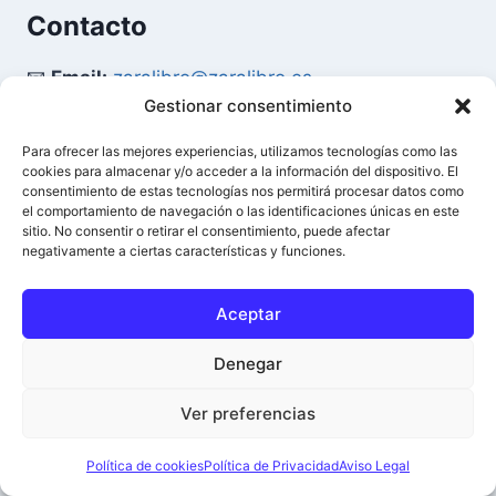
Contacto
📧
Email:
zaralibro@zaralibro.es
Gestionar consentimiento
📞
Teléfono:
902 87 52 58
Para ofrecer las mejores experiencias, utilizamos tecnologías como las
cookies para almacenar y/o acceder a la información del dispositivo. El
Mi Cuenta
consentimiento de estas tecnologías nos permitirá procesar datos como
el comportamiento de navegación o las identificaciones únicas en este
sitio. No consentir o retirar el consentimiento, puede afectar
👤
Acceder / Mi Cuenta
negativamente a ciertas características y funciones.
🛒
Ver Carrito
Aceptar
Denegar
© 2026 Difusión del Libro - Zaralibro - Todos los
0
Ver preferencias
derechos reservados.
Política de cookies
Política de Privacidad
Aviso Legal