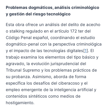
precio
precio
Problemas dogmáticos, análisis criminológico
original
actual
y gestión del riesgo tecnológico
era:
es:
Esta obra ofrece un análisis del delito de acecho
32,24 €.
30,63 €.
o stalking regulado en el artículo 172 ter del
Código Penal español, coordinando el estudio
dogmático-penal con la perspectiva criminológica
y el impacto de las tecnologías digitales[
1
]. El
trabajo examina los elementos del tipo básico y
agravado, la evolución jurisprudencial del
Tribunal Supremo y los problemas prácticos de
su probanza. Asimismo, aborda de forma
específica los desafíos del ciberacoso y el
empleo emergente de la inteligencia artificial y
contenidos sintéticos como medios de
hostigamiento.