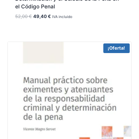
el Código Penal
El
El
52,00
€
49,40
€
IVA incluido
precio
precio
original
actual
era:
es:
52,00 €.
49,40 €.
¡Oferta!