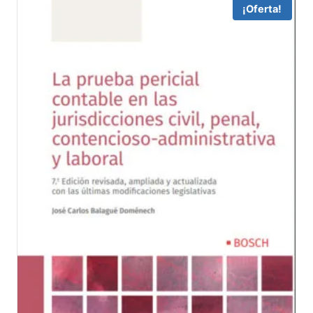
74,88 €.
71,14 €.
¡Oferta!