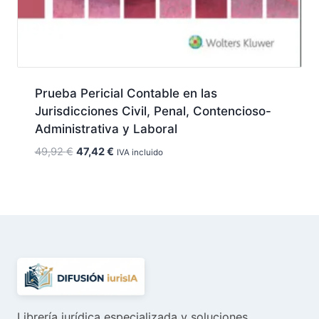
Prueba Pericial Contable en las
Jurisdicciones Civil, Penal, Contencioso-
Administrativa y Laboral
El
El
49,92
€
47,42
€
IVA incluido
precio
precio
original
actual
era:
es:
49,92 €.
47,42 €.
Librería jurídica especializada y soluciones