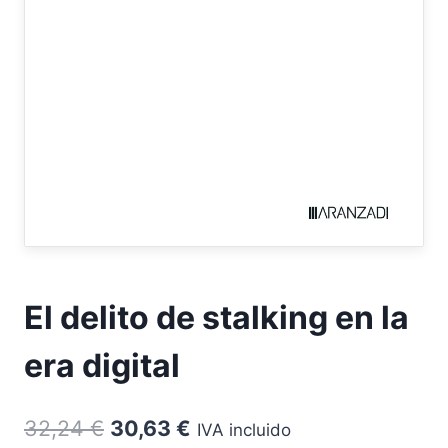
El delito de stalking en la
era digital
El
El
32,24
€
30,63
€
IVA incluido