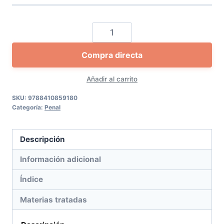
El
delito
Compra directa
de
stalking
Añadir al carrito
en
la
SKU:
9788410859180
Categoría:
Penal
era
digital
cantidad
Descripción
Información adicional
Índice
Materias tratadas