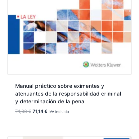
Manual práctico sobre eximentes y
atenuantes de la responsabilidad criminal
y determinación de la pena
El
El
74,88
€
71,14
€
IVA incluido
precio
precio
original
actual
era:
es: