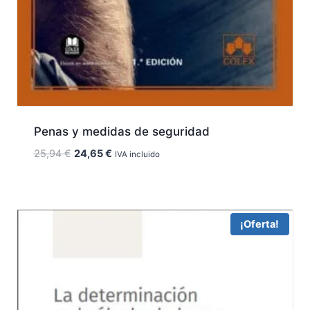
Penas y medidas de seguridad
El
El
25,94
€
24,65
€
IVA incluido
precio
precio
original
actual
era:
es:
25,94 €.
24,65 €.
¡Oferta!