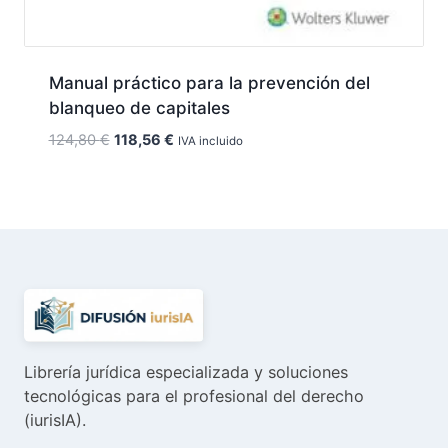
Manual práctico para la prevención del
blanqueo de capitales
El
El
124,80
€
118,56
€
IVA incluido
precio
precio
original
actual
era:
es:
124,80 €.
118,56 €.
Librería jurídica especializada y soluciones
tecnológicas para el profesional del derecho
(iurisIA).