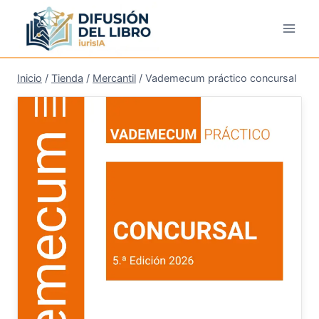
Saltar
al
contenido
Inicio
/
Tienda
/
Mercantil
/
Vademecum práctico concursal
¡Oferta!