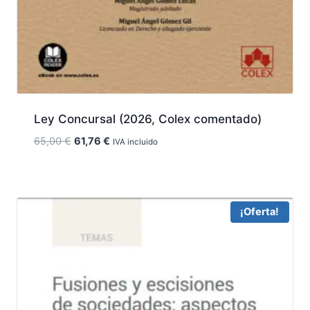
Ley Concursal (2026, Colex comentado)
El
El
65,00
€
61,76
€
IVA incluido
precio
precio
original
actual
era:
es:
65,00 €.
61,76 €.
¡Oferta!