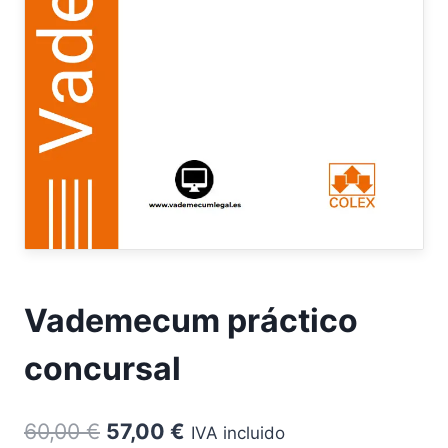
Vademecum práctico
concursal
El
El
60,00
€
57,00
€
IVA incluido