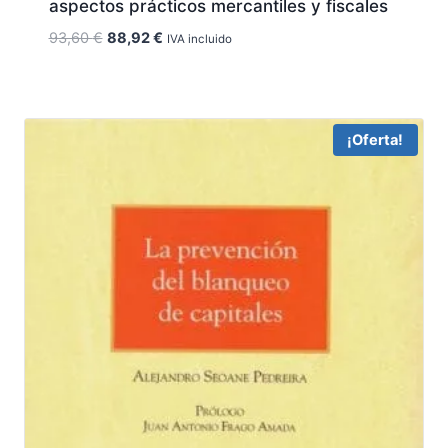
aspectos prácticos mercantiles y fiscales
El
El
93,60
€
88,92
€
IVA incluido
precio
precio
original
actual
era:
es:
93,60 €.
88,92 €.
¡Oferta!