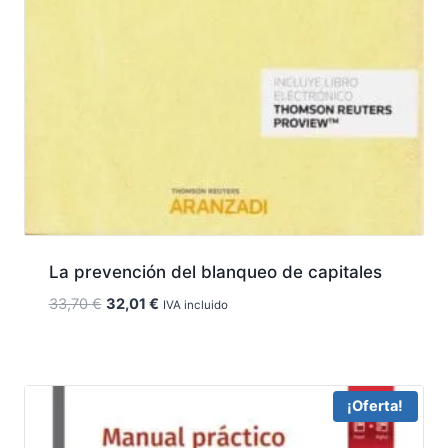
La prevención del blanqueo de capitales
El
El
33,70
€
32,01
€
IVA incluido
precio
precio
original
actual
era:
es:
33,70 €.
32,01 €.
¡Oferta!