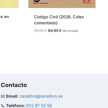
es en
Código Civil (2026, Colex
comentado)
El
El
99,95
€
94,95
€
IVA incluido
precio
precio
original
actual
era:
es:
99,95 €.
94,95 €.
Contacto
📧
Email:
zaralibro@zaralibro.es
📞
Teléfono:
902 87 52 58