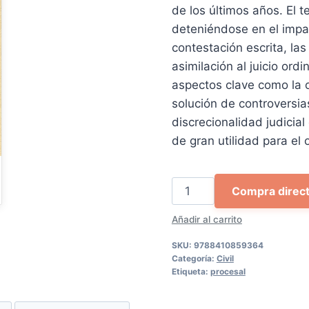
de los últimos años. El 
deteniéndose en el impa
contestación escrita, las
asimilación al juicio ord
aspectos clave como la 
solución de controversias
discrecionalidad judicial
de gran utilidad para el 
El
Compra direc
juicio
Añadir al carrito
(post)verbal
cantidad
SKU:
9788410859364
Categoría:
Civil
Etiqueta:
procesal