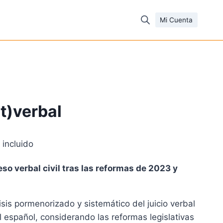
Mi Cuenta
st)verbal
 incluido
cio
eso verbal civil tras las reformas de 2023 y
ual
isis pormenorizado y sistemático del juicio verbal
46 €.
l español, considerando las reformas legislativas