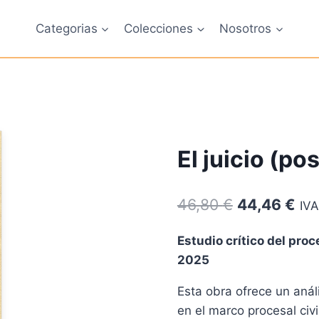
Categorias
Colecciones
Nosotros
El juicio (po
El
El
46,80
€
44,46
€
IVA
precio
pre
Estudio crítico del proc
original
act
2025
era:
es:
Esta obra ofrece un anál
46,80 €.
44,
en el marco procesal civi