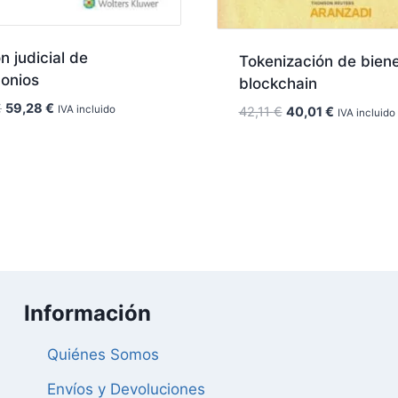
ón judicial de
Tokenización de bien
monios
blockchain
El
El
€
59,28
€
IVA incluido
El
El
42,11
€
40,01
€
IVA incluido
precio
precio
precio
precio
original
actual
original
actual
era:
es:
era:
es:
62,40 €.
59,28 €.
42,11 €.
40,01 €.
Información
Quiénes Somos
Envíos y Devoluciones