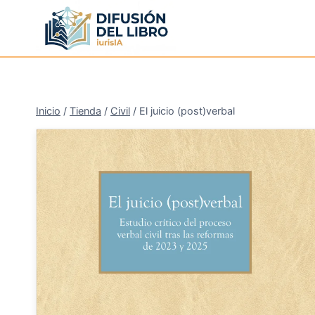
Saltar
al
contenido
Inicio
/
Tienda
/
Civil
/
El juicio (post)verbal
¡Oferta!