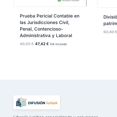
Prueba Pericial Contable en
Divisi
las Jurisdicciones Civil,
patri
Penal, Contencioso-
62,40
Administrativa y Laboral
El
El
49,92
€
47,42
€
IVA incluido
precio
precio
original
actual
era:
es:
49,92 €.
47,42 €.