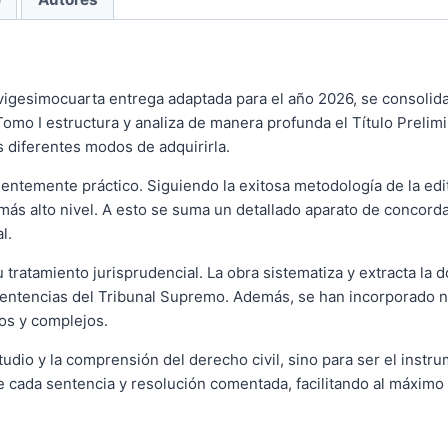
 vigesimocuarta entrega adaptada para el año 2026, se consoli
omo I estructura y analiza de manera profunda el Título Prelimin
s diferentes modos de adquirirla.
nentemente práctico. Siguiendo la exitosa metodología de la ed
ás alto nivel. A esto se suma un detallado aparato de concordanc
l.
tratamiento jurisprudencial. La obra sistematiza y extracta la 
as sentencias del Tribunal Supremo. Además, se han incorporado
os y complejos.
tudio y la comprensión del derecho civil, sino para ser el instr
 cada sentencia y resolución comentada, facilitando al máximo su