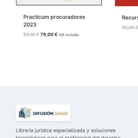
Practicum procuradores
Recurs
2023
50,00
El
El
83,16
€
79,00
€
IVA incluido
precio
precio
original
actual
era:
es:
83,16 €.
79,00 €.
Librería jurídica especializada y soluciones
tecnológicas para el profesional del derecho