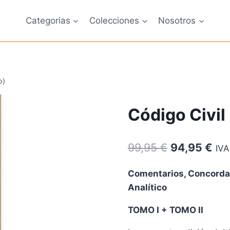
Categorias
Colecciones
Nosotros
o)
Código Civil
El
El
99,95
€
94,95
€
IVA
precio
pre
Comentarios, Concordan
original
act
Analítico
era:
es:
TOMO I + TOMO II
99,95 €.
94,