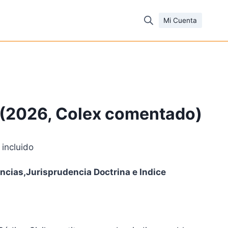
Mi Cuenta
 (2026, Colex comentado)
 incluido
cio
cias,Jurisprudencia Doctrina e Indice
ual
95 €.