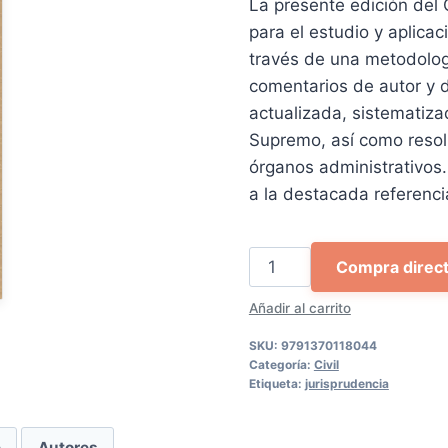
La presente edición del 
para el estudio y aplica
través de una metodologí
comentarios de autor y 
actualizada, sistematiza
Supremo, así como resolu
órganos administrativos. F
a la destacada referenci
Código
Compra direc
Civil
Añadir al carrito
(2026,
Colex
SKU:
9791370118044
comentado)
Categoría:
Civil
Etiqueta:
jurisprudencia
cantidad
e
Autores