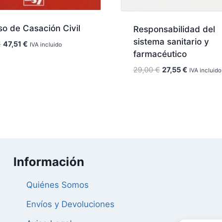
o de Casación Civil
Responsabilidad del
sistema sanitario y
El
El
€
47,51
€
IVA incluido
farmacéutico
precio
precio
original
actual
El
El
29,00
€
27,55
€
IVA incluido
era:
es:
precio
precio
50,00 €.
47,51 €.
original
actual
era:
es:
29,00 €.
27,55 €.
Información
Quiénes Somos
Envíos y Devoluciones