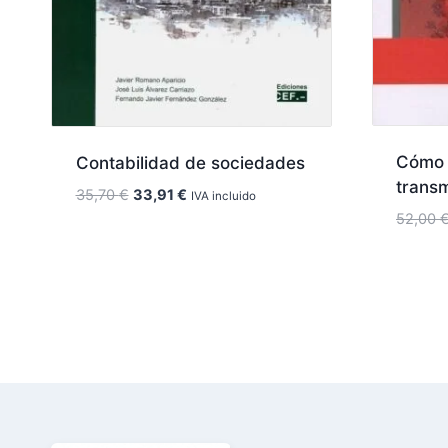
Cómo 
Contabilidad de sociedades
transm
El
El
35,70
€
33,91
€
IVA incluido
precio
precio
52,00
original
actual
era:
es:
35,70 €.
33,91 €.