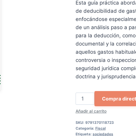
Esta guía práctica abord
20,00 €.
19,0
de deducibilidad de gas
enfocándose especialme
de un análisis paso a pa
para la deducción, como l
documental y la correlac
aquellos gastos habitua
controversia o inspeccio
seguridad jurídica comp
doctrina y jurisprudenci
Cómo
Compra direc
deducir
Añadir al carrito
gastos
en
SKU:
9791370118723
el
Categoría:
Fiscal
Etiqueta:
sociedades