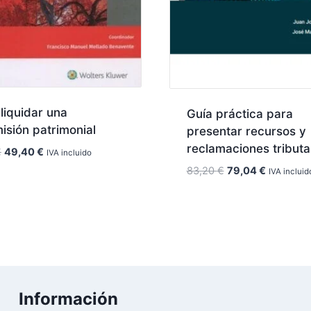
liquidar una
Guía práctica para
isión patrimonial
presentar recursos y
reclamaciones tributa
El
El
€
49,40
€
IVA incluido
precio
precio
El
El
83,20
€
79,04
€
IVA incluid
original
actual
precio
precio
era:
es:
original
actual
52,00 €.
49,40 €.
era:
es:
83,20 €.
79,04 €.
Información