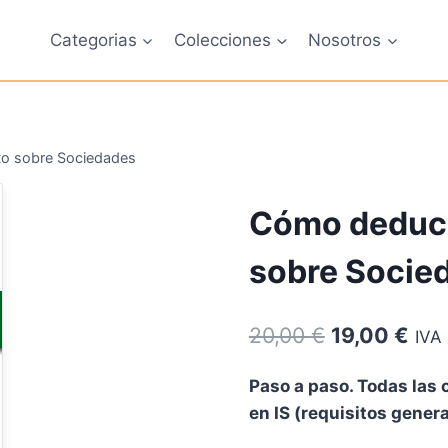
Categorias
Colecciones
Nosotros
to sobre Sociedades
Cómo deduci
sobre Socie
El
El
20,00
€
19,00
€
IVA 
precio
pre
Paso a paso. Todas las
original
act
en IS (requisitos genera
era:
es: