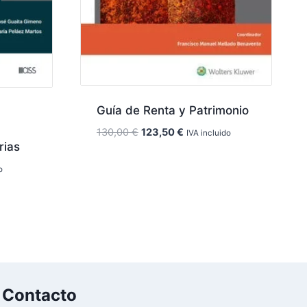
Guía de Renta y Patrimonio
El
El
130,00
€
123,50
€
IVA incluido
rias
precio
precio
original
actual
o
era:
es:
130,00 €.
123,50 €.
Contacto