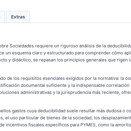
Impuesto
sobre
e
Extras
Sociedades
cantidad
bre Sociedades requiere un riguroso análisis de la deducibilida
ce un esquema claro y estructurado para comprender cómo aplic
ecto y didáctico, se repasan los principios generales que rigen 
do de los requisitos esenciales exigidos por la normativa: la c
stificación documental suficiente y la indispensable correlación
oluciones administrativas y la jurisprudencia más reciente, ofre
ellos gastos cuya deducibilidad suele resultar más dudosa o con
s, el uso particular de bienes de la sociedad, los desplazamient
 de incentivos fiscales específicos para PYMES, como la amortiz