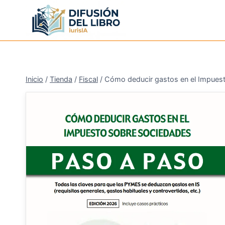
Saltar
al
contenido
Inicio
/
Tienda
/
Fiscal
/
Cómo deducir gastos en el Impues
¡Oferta!