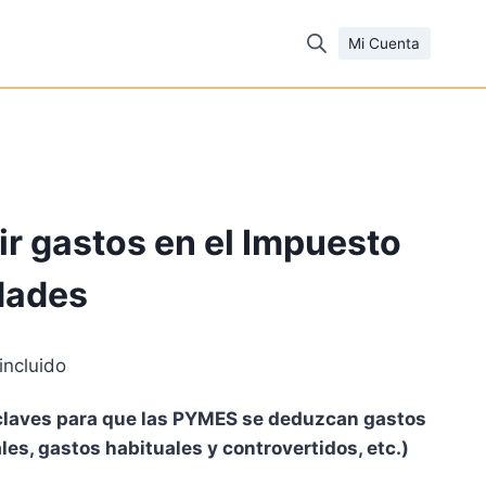
Mi Cuenta
r gastos en el Impuesto
dades
incluido
cio
 claves para que las PYMES se deduzcan gastos
ual
les, gastos habituales y controvertidos, etc.)