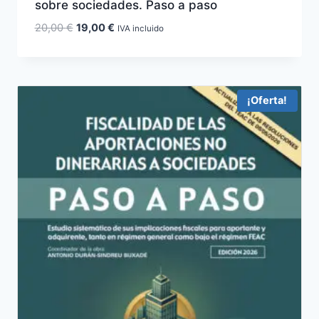
sobre sociedades. Paso a paso
El
El
20,00
€
19,00
€
IVA incluido
precio
precio
original
actual
era:
es:
20,00 €.
19,00 €.
¡Oferta!