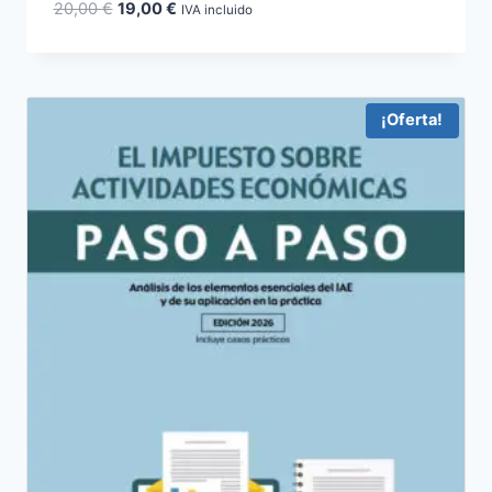
El
El
20,00
€
19,00
€
IVA incluido
precio
precio
original
actual
era:
es:
20,00 €.
19,00 €.
¡Oferta!