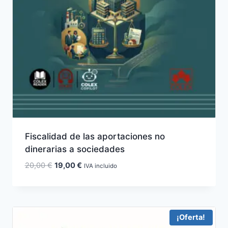
Fiscalidad de las aportaciones no
dinerarias a sociedades
El
El
20,00
€
19,00
€
IVA incluido
precio
precio
original
actual
era:
es:
20,00 €.
19,00 €.
¡Oferta!