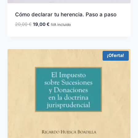
Cómo declarar tu herencia. Paso a paso
El
El
20,00
€
19,00
€
IVA incluido
precio
precio
original
actual
era:
es:
20,00 €.
19,00 €.
¡Oferta!