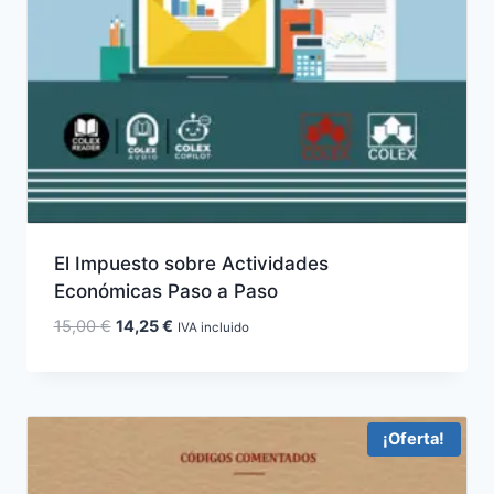
El Impuesto sobre Actividades
Económicas Paso a Paso
El
El
15,00
€
14,25
€
IVA incluido
precio
precio
original
actual
era:
es:
15,00 €.
14,25 €.
¡Oferta!