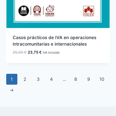
Casos prácticos de IVA en operaciones
intracomunitarias e internacionales
El
El
25,00
€
23,75
€
IVA incluido
precio
precio
original
actual
era:
es:
25,00 €.
23,75 €.
1
2
3
4
…
8
9
10
→