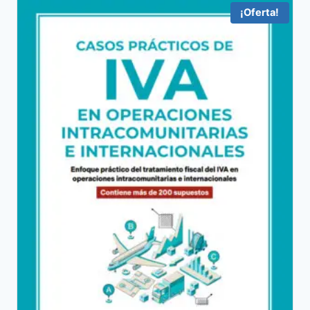
70,72 €.
67,18 €.
¡Oferta!