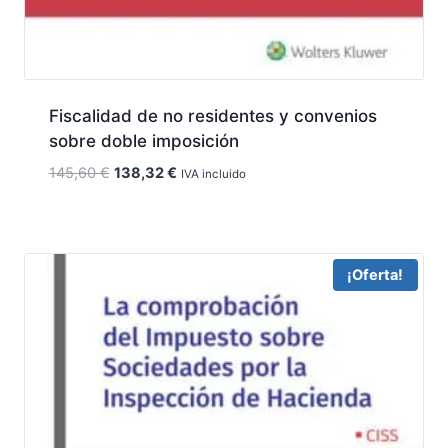
Fiscalidad de no residentes y convenios
sobre doble imposición
El
El
145,60
€
138,32
€
IVA incluido
precio
precio
original
actual
era:
es:
145,60 €.
138,32 €.
¡Oferta!