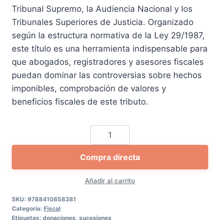
Tribunal Supremo, la Audiencia Nacional y los
Tribunales Superiores de Justicia. Organizado
según la estructura normativa de la Ley 29/1987,
este título es una herramienta indispensable para
que abogados, registradores y asesores fiscales
puedan dominar las controversias sobre hechos
imponibles, comprobación de valores y
beneficios fiscales de este tributo.
El
Impuesto
Compra directa
sobre
Sucesiones
Añadir al carrito
y
Donaciones
SKU:
9788410858381
Categoría:
Fiscal
en
Etiquetas:
donaciones
,
sucesiones