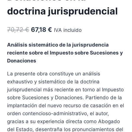
doctrina jurisprudencial
El
El
70,72
€
67,18
€
IVA incluido
precio
precio
Análisis sistemático de la jurisprudencia
original
actual
reciente sobre el Impuesto sobre Sucesiones y
era:
es:
Donaciones
70,72 €.
67,18 €.
La presente obra constituye un análisis
exhaustivo y sistemático de la doctrina
jurisprudencial más reciente en torno al Impuesto
sobre Sucesiones y Donaciones. Partiendo de la
implantación del nuevo recurso de casación en el
orden contencioso-administrativo, el autor,
gracias a su experiencia directa como Abogado
del Estado, desentraña los pronunciamientos del