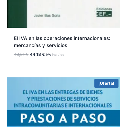
El IVA en las operaciones internacionales:
mercancías y servicios
El
El
46,51
€
44,18
€
IVA incluido
precio
precio
original
actual
era:
es:
46,51 €.
44,18 €.
¡Oferta!