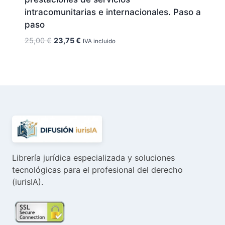
intracomunitarias e internacionales. Paso a
paso
El
El
25,00
€
23,75
€
IVA incluido
precio
precio
original
actual
era:
es:
25,00 €.
23,75 €.
Librería jurídica especializada y soluciones
tecnológicas para el profesional del derecho
(iurisIA).