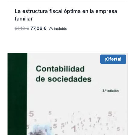
La estructura fiscal óptima en la empresa
familiar
El
El
81,12
€
77,06
€
IVA incluido
precio
precio
original
actual
era:
es:
81,12 €.
77,06 €.
¡Oferta!