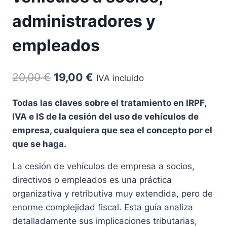
administradores y
empleados
El
El
20,00
€
19,00
€
IVA incluido
precio
precio
Todas las claves sobre el tratamiento en IRPF,
original
actual
IVA e IS de la cesión del uso de vehículos de
era:
es:
empresa, cualquiera que sea el concepto por el
20,00 €.
19,00 €.
que se haga.
La cesión de vehículos de empresa a socios,
directivos o empleados es una práctica
organizativa y retributiva muy extendida, pero de
enorme complejidad fiscal. Esta guía analiza
detalladamente sus implicaciones tributarias,