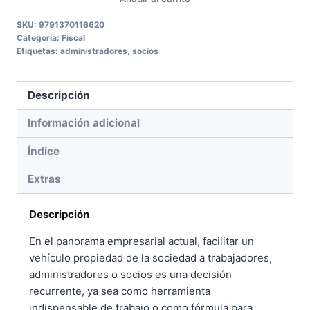
gratuita
del
SKU:
9791370116620
Categoría:
Fiscal
uso
Etiquetas:
administradores
,
socios
de
vehículos
Descripción
a
socios,
Información adicional
administradores
Índice
y
empleados
Extras
cantidad
Descripción
En el panorama empresarial actual, facilitar un
vehículo propiedad de la sociedad a trabajadores,
administradores o socios es una decisión
recurrente, ya sea como herramienta
indispensable de trabajo o como fórmula para