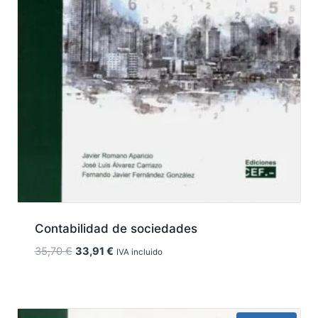
Contabilidad de sociedades
El
El
35,70
€
33,91
€
IVA incluido
precio
precio
original
actual
era:
es:
35,70 €.
33,91 €.