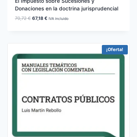
El Impuesto sobre Sucesiones y
Donaciones en la doctrina jurisprudencial
El
El
70,72
€
67,18
€
IVA incluido
precio
precio
original
actual
era:
es:
70,72 €.
67,18 €.
¡Oferta!