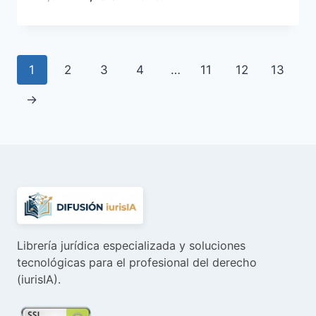
precio
precio
original
actual
era:
es:
46,80 €.
44,46 €.
1
2
3
4
…
11
12
13
→
Librería jurídica especializada y soluciones
tecnológicas para el profesional del derecho
(iurisIA).