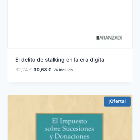
El delito de stalking en la era digital
El
El
32,24
€
30,63
€
IVA incluido
precio
precio
original
actual
era:
es:
32,24 €.
30,63 €.
¡Oferta!