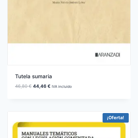
Tutela sumaria
El
El
46,80
€
44,46
€
IVA incluido
precio
precio
original
actual
era:
es:
46,80 €.
44,46 €.
¡Oferta!