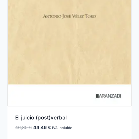
El juicio (post)verbal
El
El
46,80
€
44,46
€
IVA incluido
precio
precio