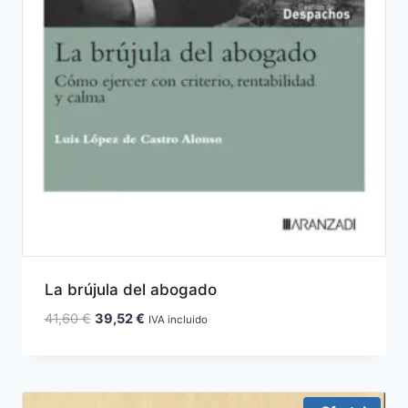
La brújula del abogado
El
El
41,60
€
39,52
€
IVA incluido
precio
precio
original
actual
era:
es:
41,60 €.
39,52 €.