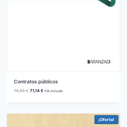
Contratos públicos
El
El
74,88
€
71,14
€
IVA incluido
precio
precio
original
actual
era:
es:
74,88 €.
71,14 €.
¡Oferta!