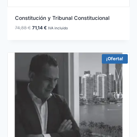
Constitución y Tribunal Constitucional
El
El
74,88
€
71,14
€
IVA incluido
precio
precio
original
actual
era:
es:
74,88 €.
71,14 €.
¡Oferta!