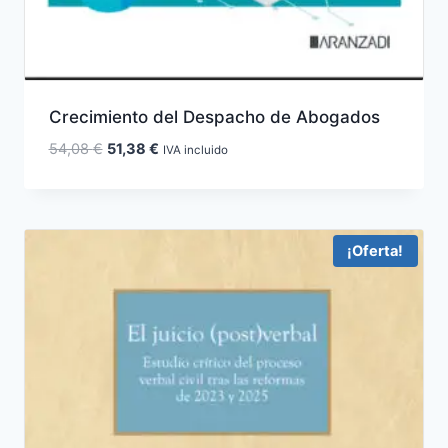
Crecimiento del Despacho de Abogados
El
El
54,08
€
51,38
€
IVA incluido
precio
precio
original
actual
era:
es:
54,08 €.
51,38 €.
¡Oferta!