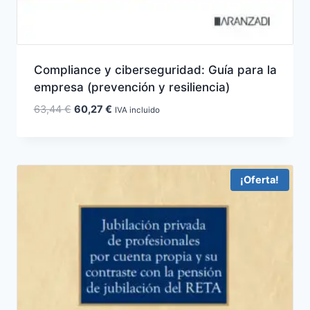
Compliance y ciberseguridad: Guía para la
empresa (prevención y resiliencia)
El
El
63,44
€
60,27
€
IVA incluido
precio
precio
original
actual
era:
es:
63,44 €.
60,27 €.
¡Oferta!