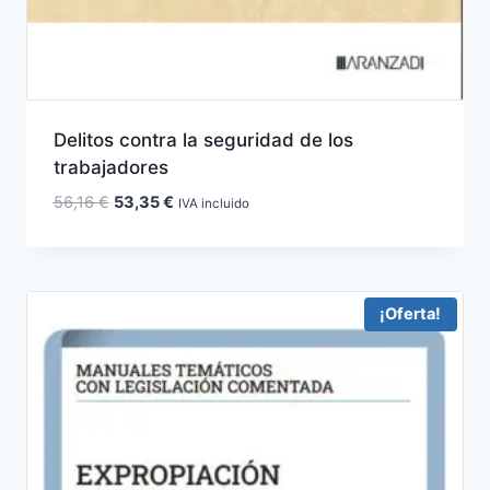
Delitos contra la seguridad de los
trabajadores
El
El
56,16
€
53,35
€
IVA incluido
precio
precio
original
actual
era:
es:
56,16 €.
53,35 €.
¡Oferta!