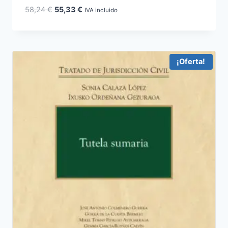
El
El
58,24
€
55,33
€
IVA incluido
precio
precio
original
actual
era:
es:
58,24 €.
55,33 €.
¡Oferta!