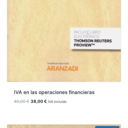
IVA en las operaciones financieras
El
El
40,00
€
38,00
€
IVA incluido
precio
precio
original
actual
era:
es:
40,00 €.
38,00 €.