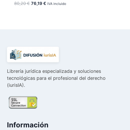
El
El
80,20
€
76,19
€
IVA incluido
precio
precio
original
actual
era:
es:
80,20 €.
76,19 €.
Librería jurídica especializada y soluciones
tecnológicas para el profesional del derecho
(iurisIA).
Información