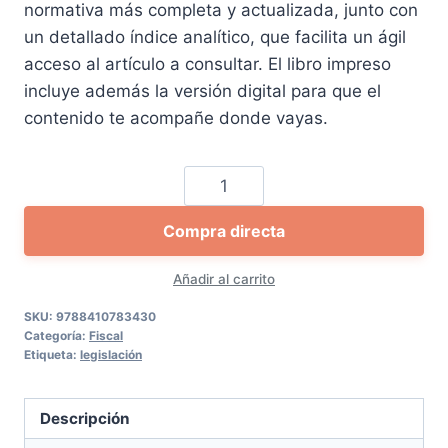
normativa más completa y actualizada, junto con
era:
es:
un detallado índice analítico, que facilita un ágil
51,05 €.
48,51 €.
acceso al artículo a consultar. El libro impreso
incluye además la versión digital para que el
contenido te acompañe donde vayas.
Código
tributario
Compra directa
cantidad
Añadir al carrito
SKU:
9788410783430
Categoría:
Fiscal
Etiqueta:
legislación
Descripción