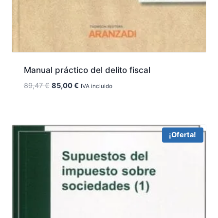
Manual práctico del delito fiscal
El
El
89,47
€
85,00
€
IVA incluido
precio
precio
original
actual
era:
es:
89,47 €.
85,00 €.
¡Oferta!