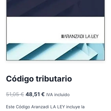
Código tributario
El
El
51,05
€
48,51
€
IVA incluido
precio
precio
Este Código Aranzadi LA LEY incluye la
original
actual