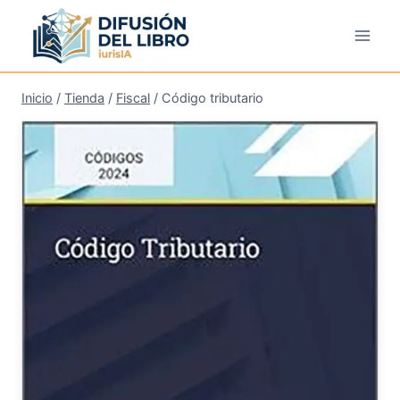
Saltar
al
contenido
Inicio
/
Tienda
/
Fiscal
/
Código tributario
¡Oferta!