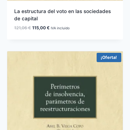
La estructura del voto en las sociedades
de capital
El
El
121,06
€
115,00
€
IVA incluido
precio
precio
original
actual
era:
es:
121,06 €.
115,00 €.
¡Oferta!