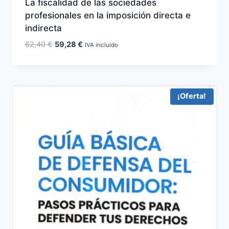
La fiscalidad de las sociedades
profesionales en la imposición directa e
indirecta
El
El
62,40
€
59,28
€
IVA incluido
precio
precio
original
actual
era:
es:
62,40 €.
59,28 €.
¡Oferta!