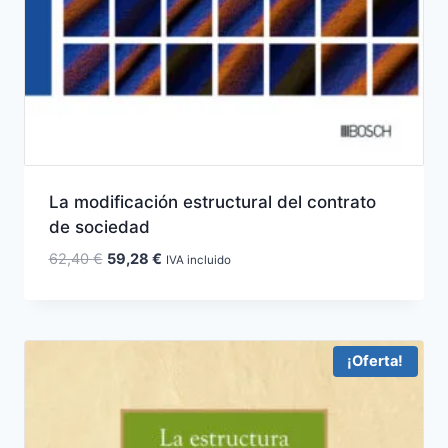
La modificación estructural del contrato
de sociedad
El
El
62,40
€
59,28
€
IVA incluido
precio
precio
original
actual
era:
es:
62,40 €.
59,28 €.
¡Oferta!