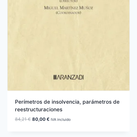
Perímetros de insolvencia, parámetros de
reestructuraciones
El
El
84,21
€
80,00
€
IVA incluido
precio
precio
original
actual