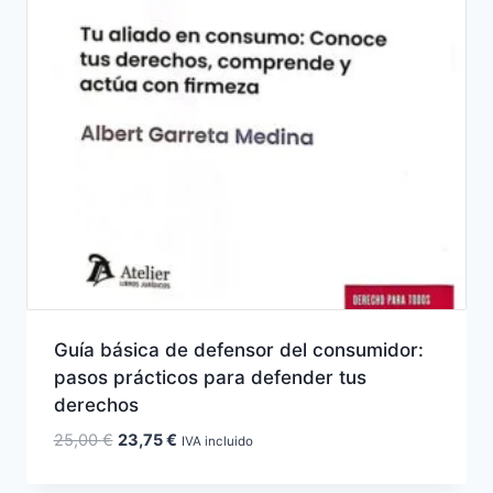
Guía básica de defensor del consumidor:
pasos prácticos para defender tus
derechos
El
El
25,00
€
23,75
€
IVA incluido
precio
precio
original
actual