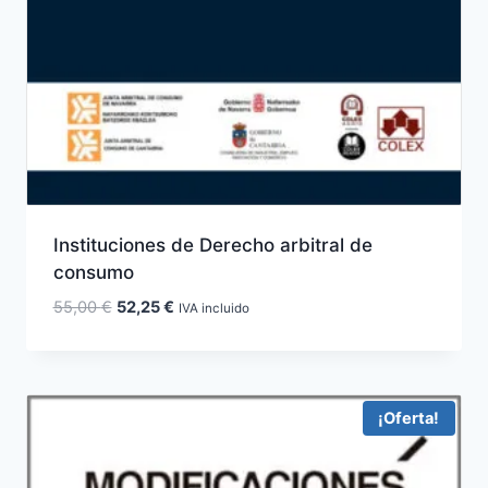
Instituciones de Derecho arbitral de
consumo
El
El
55,00
€
52,25
€
IVA incluido
precio
precio
original
actual
era:
es:
55,00 €.
52,25 €.
¡Oferta!