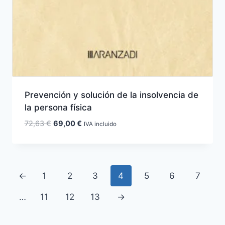
Prevención y solución de la insolvencia de
la persona física
El
El
72,63
€
69,00
€
IVA incluido
precio
precio
original
actual
era:
es:
72,63 €.
69,00 €.
←
1
2
3
4
5
6
7
…
11
12
13
→