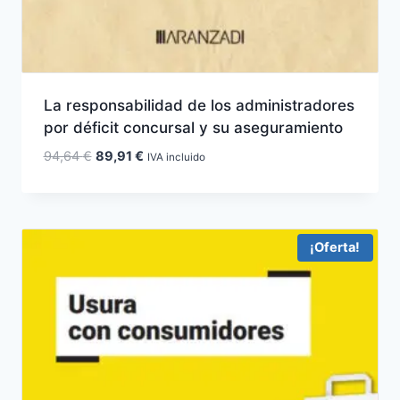
La responsabilidad de los administradores
por déficit concursal y su aseguramiento
El
El
94,64
€
89,91
€
IVA incluido
precio
precio
original
actual
era:
es:
94,64 €.
89,91 €.
¡Oferta!