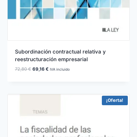
Subordinación contractual relativa y
reestructuración empresarial
El
El
72,80
€
69,16
€
IVA incluido
precio
precio
original
actual
era:
es:
72,80 €.
69,16 €.
¡Oferta!