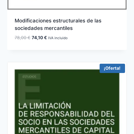
Modificaciones estructurales de las
sociedades mercantiles
El
El
78,00
€
74,10
€
IVA incluido
precio
precio
original
actual
era:
es:
78,00 €.
74,10 €.
¡Oferta!