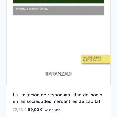
La limitación de responsabilidad del socio
en las sociedades mercantiles de capital
El
El
72,63
€
69,00
€
IVA incluido
precio
precio