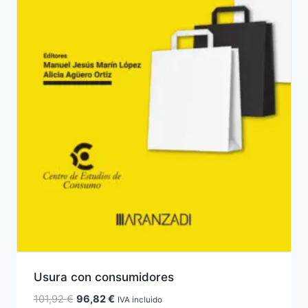
Usura con consumidores
El
El
101,92
€
96,82
€
IVA incluido