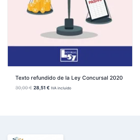
Texto refundido de la Ley Concursal 2020
El
El
30,00
€
28,51
€
IVA incluido
precio
precio
original
actual
era:
es:
30,00 €.
28,51 €.