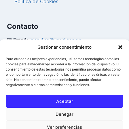
Política de Cookies
Contacto
📧
Email:
zaralibro@zaralibro.es
Gestionar consentimiento
📞
Teléfono:
902 87 52 58
Para ofrecer las mejores experiencias, utilizamos tecnologías como las
cookies para almacenar y/o acceder a la información del dispositivo. El
Mi Cuenta
consentimiento de estas tecnologías nos permitirá procesar datos como
el comportamiento de navegación o las identificaciones únicas en este
sitio. No consentir o retirar el consentimiento, puede afectar
👤
Acceder / Mi Cuenta
negativamente a ciertas características y funciones.
🛒
Ver Carrito
Aceptar
Denegar
© 2026 Difusión del Libro - Zaralibro - Todos los
0
Ver preferencias