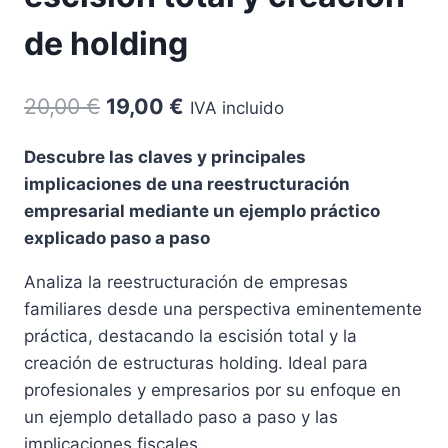
de holding
El
El
20,00
€
19,00
€
IVA incluido
precio
precio
Descubre las claves y principales
original
actual
implicaciones de una reestructuración
era:
es:
empresarial mediante un ejemplo práctico
20,00 €.
19,00 €.
explicado paso a paso
Analiza la reestructuración de empresas
familiares desde una perspectiva eminentemente
práctica, destacando la escisión total y la
creación de estructuras holding. Ideal para
profesionales y empresarios por su enfoque en
un ejemplo detallado paso a paso y las
implicaciones fiscales.