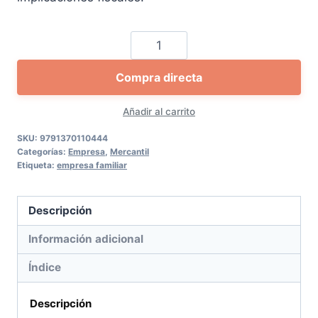
La
reestructuración
Compra directa
de
empresas
Añadir al carrito
familiares:
escisión
SKU:
9791370110444
Categorías:
Empresa
,
Mercantil
total
Etiqueta:
empresa familiar
y
creación
Descripción
de
holding
Información adicional
cantidad
Índice
Descripción