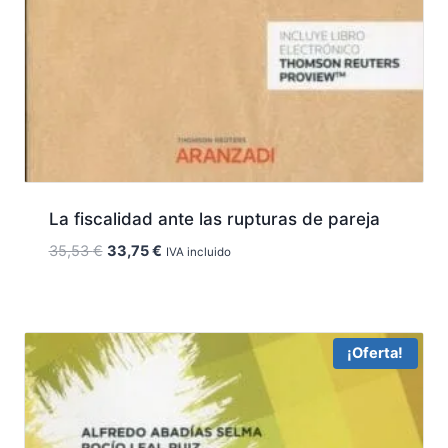
La fiscalidad ante las rupturas de pareja
El
El
35,53
€
33,75
€
IVA incluido
precio
precio
original
actual
era:
es:
35,53 €.
33,75 €.
¡Oferta!