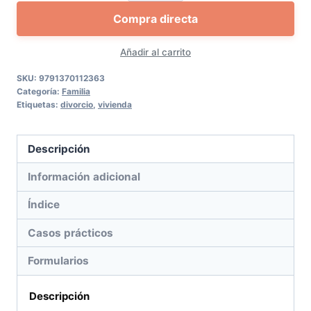
de
Compra directa
la
vivienda
Añadir al carrito
familiar
tras
SKU:
9791370112363
Categoría:
Familia
la
Etiquetas:
divorcio
,
vivienda
separación
o
Descripción
divorcio.
Paso
Información adicional
a
Índice
paso
cantidad
Casos prácticos
Formularios
Descripción