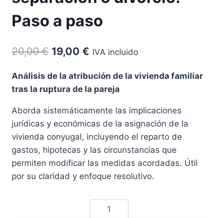
Paso a paso
El
El
20,00
€
19,00
€
IVA incluido
precio
precio
Análisis de la atribución de la vivienda familiar
original
actual
tras la ruptura de la pareja
era:
es:
Aborda sistemáticamente las implicaciones
20,00 €.
19,00 €.
jurídicas y económicas de la asignación de la
vivienda conyugal, incluyendo el reparto de
gastos, hipotecas y las circunstancias que
permiten modificar las medidas acordadas. Útil
por su claridad y enfoque resolutivo.
Uso