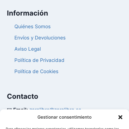
Información
Quiénes Somos
Envíos y Devoluciones
Aviso Legal
Política de Privacidad
Política de Cookies
Contacto
📧
Email:
zaralibro@zaralibro.es
Gestionar consentimiento
📞
Teléfono:
902 87 52 58
Para ofrecer las mejores experiencias, utilizamos tecnologías como las