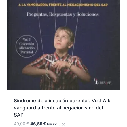
Síndrome de alineación parental. Vol.I A la
vanguardia frente al negacionismo del
SAP
El
El
49,00
€
46,55
€
IVA incluido