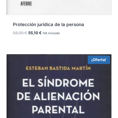
Protección jurídica de la persona
El
El
58,00
€
55,10
€
IVA incluido
precio
precio
original
actual
era:
es:
58,00 €.
55,10 €.
¡Oferta!