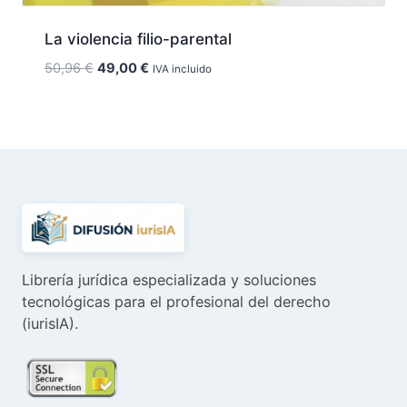
La violencia filio-parental
El
El
50,96
€
49,00
€
IVA incluido
precio
precio
original
actual
era:
es:
50,96 €.
49,00 €.
Librería jurídica especializada y soluciones
tecnológicas para el profesional del derecho
(iurisIA).