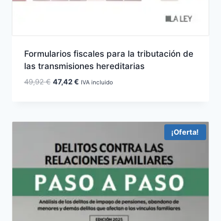
Formularios fiscales para la tributación de
las transmisiones hereditarias
El
El
49,92
€
47,42
€
IVA incluido
precio
precio
original
actual
era:
es:
49,92 €.
47,42 €.
¡Oferta!