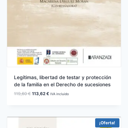
Legítimas, libertad de testar y protección
de la familia en el Derecho de sucesiones
El
El
119,60
€
113,62
€
IVA incluido
precio
precio
original
actual
era:
es:
119,60 €.
113,62 €.
¡Oferta!