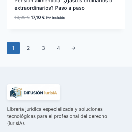
Pensión alimenticia: ¿gastos ordinarios o
extraordinarios? Paso a paso
El
El
18,00
€
17,10
€
IVA incluido
precio
precio
original
actual
era:
es:
18,00 €.
17,10 €.
1
2
3
4
→
Librería jurídica especializada y soluciones
tecnológicas para el profesional del derecho
(iurisIA).