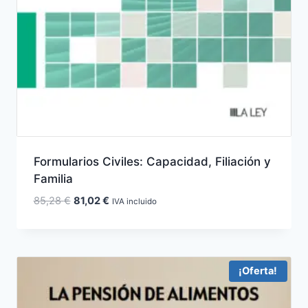
Formularios Civiles: Capacidad, Filiación y
Familia
El
El
85,28
€
81,02
€
IVA incluido
precio
precio
original
actual
era:
es:
85,28 €.
81,02 €.
¡Oferta!