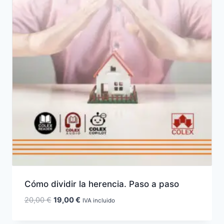
Cómo dividir la herencia. Paso a paso
El
El
20,00
€
19,00
€
IVA incluido
precio
precio
original
actual