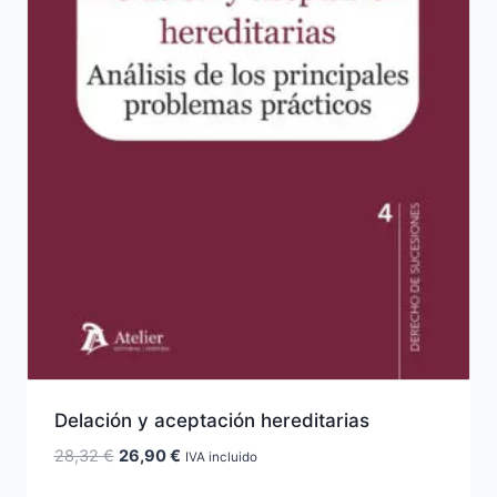
Delación y aceptación hereditarias
El
El
28,32
€
26,90
€
IVA incluido
precio
precio