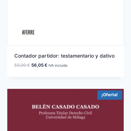
Contador partidor: testamentario y dativo
El
El
59,00
€
56,05
€
IVA incluido
precio
precio
original
actual
era:
es:
59,00 €.
56,05 €.
¡Oferta!