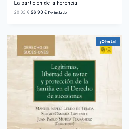
La partición de la herencia
El
El
28,32
€
26,90
€
IVA incluido
precio
precio
original
actual
era:
es:
28,32 €.
26,90 €.
¡Oferta!