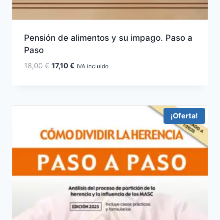
Pensión de alimentos y su impago. Paso a
Paso
El
El
18,00
€
17,10
€
IVA incluido
precio
precio
original
actual
era:
es:
18,00 €.
17,10 €.
¡Oferta!