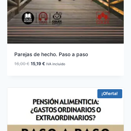
Parejas de hecho. Paso a paso
El
El
16,00
€
15,19
€
IVA incluido
precio
precio
original
actual
era:
es:
16,00 €.
15,19 €.
¡Oferta!