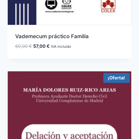
Vademecum práctico Familia
El
El
60,00
€
57,00
€
IVA incluido
precio
precio
original
actual
era:
es:
60,00 €.
57,00 €.
¡Oferta!