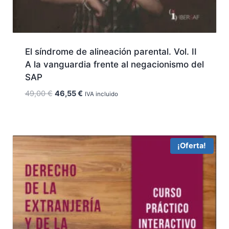
El síndrome de alineación parental. Vol. II
A la vanguardia frente al negacionismo del
SAP
El
El
49,00
€
46,55
€
IVA incluido
precio
precio
original
actual
era:
es:
49,00 €.
46,55 €.
¡Oferta!