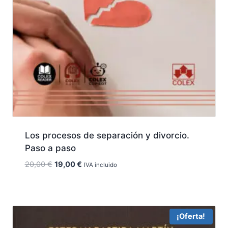
Los procesos de separación y divorcio.
Paso a paso
El
El
20,00
€
19,00
€
IVA incluido
precio
precio
original
actual
era:
es:
20,00 €.
19,00 €.
¡Oferta!