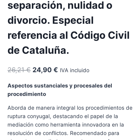
separación, nulidad o
divorcio. Especial
referencia al Código Civil
de Cataluña.
El
El
26,21
€
24,90
€
IVA incluido
precio
precio
Aspectos sustanciales y procesales del
original
actual
procedimiento
era:
es:
Aborda de manera integral los procedimientos de
26,21 €.
24,90 €.
ruptura conyugal, destacando el papel de la
mediación como herramienta innovadora en la
resolución de conflictos. Recomendado para