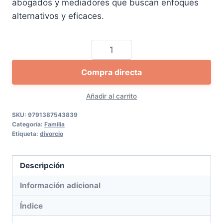
abogados y mediadores que buscan enfoques
alternativos y eficaces.
Las
relaciones
Compra directa
paterno-
filiales
Añadir al carrito
después
de
SKU:
9791387543839
Categoría:
Familia
la
Etiqueta:
divorcio
separación,
nulidad
Descripción
o
divorcio.
Información adicional
Especial
Índice
referencia
al