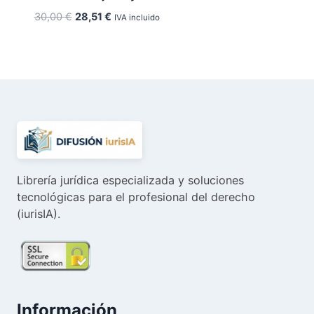
El
El
30,00
€
28,51
€
IVA incluido
precio
precio
original
actual
era:
es:
30,00 €.
28,51 €.
Librería jurídica especializada y soluciones
tecnológicas para el profesional del derecho
(iurisIA).
Información