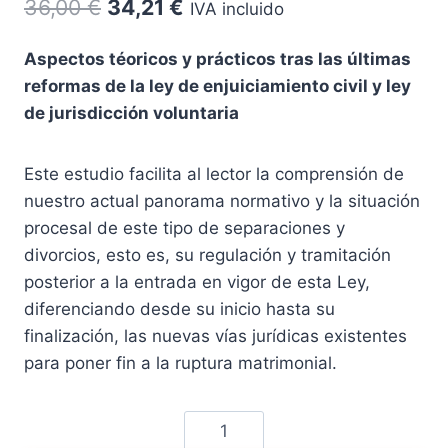
El
El
36,00
€
34,21
€
IVA incluido
precio
precio
Aspectos téoricos y prácticos tras las últimas
original
actual
reformas de la ley de enjuiciamiento civil y ley
era:
es:
de jurisdicción voluntaria
36,00 €.
34,21 €.
Este estudio facilita al lector la comprensión de
nuestro actual panorama normativo y la situación
procesal de este tipo de separaciones y
divorcios, esto es, su regulación y tramitación
posterior a la entrada en vigor de esta Ley,
diferenciando desde su inicio hasta su
finalización, las nuevas vías jurídicas existentes
para poner fin a la ruptura matrimonial.
Separación