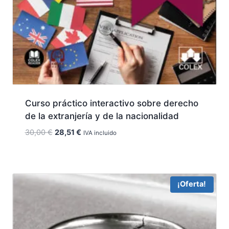
Curso práctico interactivo sobre derecho
de la extranjería y de la nacionalidad
El
El
30,00
€
28,51
€
IVA incluido
precio
precio
original
actual
era:
es:
30,00 €.
28,51 €.
¡Oferta!