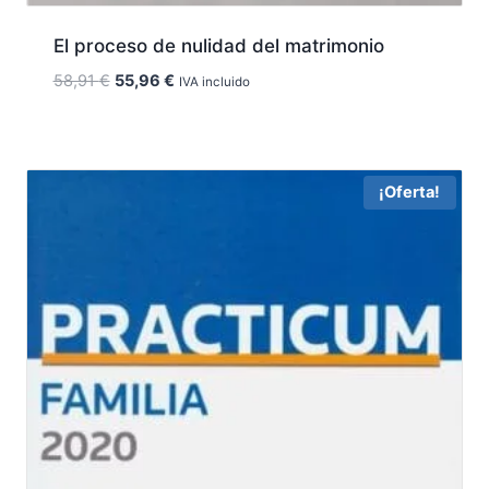
El proceso de nulidad del matrimonio
El
El
58,91
€
55,96
€
IVA incluido
precio
precio
original
actual
era:
es:
58,91 €.
55,96 €.
¡Oferta!