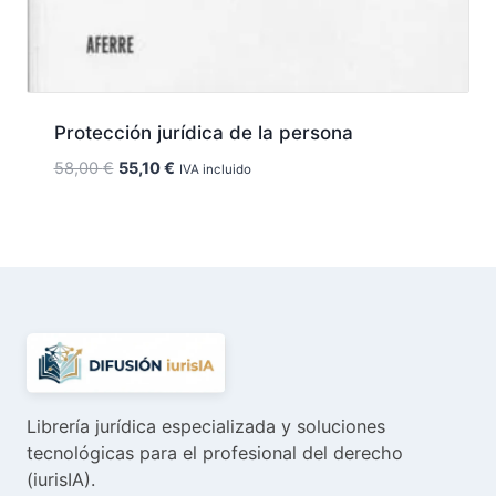
Protección jurídica de la persona
El
El
58,00
€
55,10
€
IVA incluido
precio
precio
original
actual
era:
es:
58,00 €.
55,10 €.
Librería jurídica especializada y soluciones
tecnológicas para el profesional del derecho
(iurisIA).