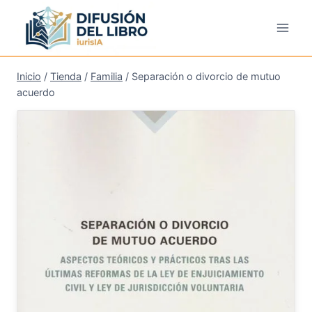
Saltar
al
contenido
Inicio
/
Tienda
/
Familia
/
Separación o divorcio de mutuo
acuerdo
¡Oferta!