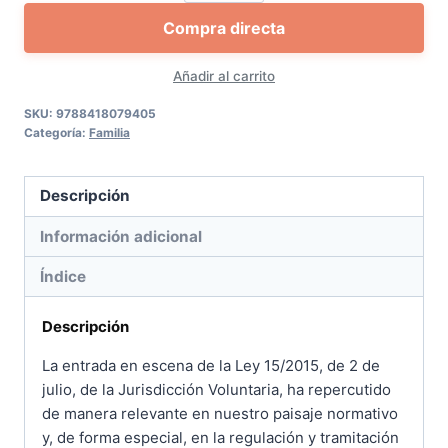
o
Compra directa
divorcio
de
Añadir al carrito
mutuo
acuerdo
SKU:
9788418079405
Categoría:
Familia
cantidad
Descripción
Información adicional
Índice
Descripción
La entrada en escena de la Ley 15/2015, de 2 de
julio, de la Jurisdicción Voluntaria, ha repercutido
de manera relevante en nuestro paisaje normativo
y, de forma especial, en la regulación y tramitación