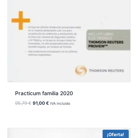
Practicum familia 2020
El
El
95,79
€
91,00
€
IVA incluido
precio
precio
original
actual
era:
es:
95,79 €.
91,00 €.
¡Oferta!