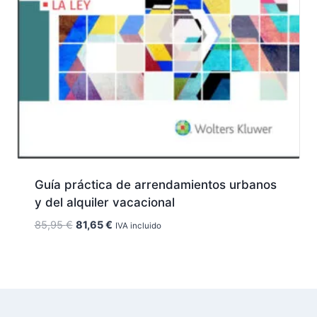
Guía práctica de arrendamientos urbanos
y del alquiler vacacional
El
El
85,95
€
81,65
€
IVA incluido
precio
precio
original
actual
era:
es:
85,95 €.
81,65 €.