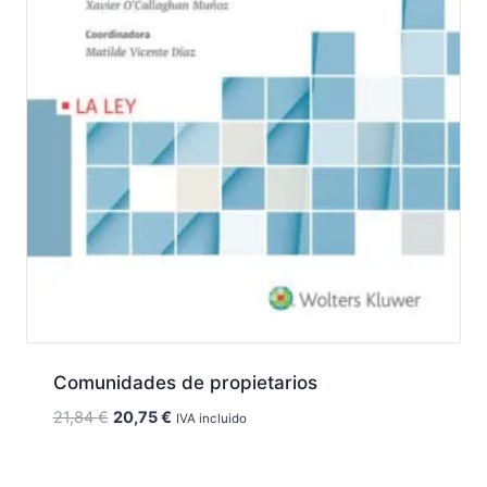
Comunidades de propietarios
El
El
21,84
€
20,75
€
IVA incluido
precio
precio
original
actual