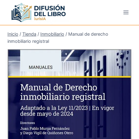
Saltar
al
contenido
Inicio
/
Tienda
/
Inmobiliario
/
Manual de derecho
inmobiliario registral
¡Oferta!