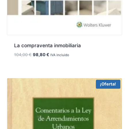
La compraventa inmobiliaria
El
El
104,00
€
98,80
€
IVA incluido
precio
precio
original
actual
era:
es:
104,00 €.
98,80 €.
¡Oferta!