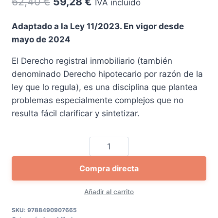
El
El
62,40
€
59,28
€
IVA incluido
precio
precio
Adaptado a la Ley 11/2023. En vigor desde
original
actual
mayo de 2024
era:
es:
El Derecho registral inmobiliario (también
62,40 €.
59,28 €.
denominado Derecho hipotecario por razón de la
ley que lo regula), es una disciplina que plantea
problemas especialmente complejos que no
resulta fácil clarificar y sintetizar.
Manual
de
Compra directa
derecho
inmobiliario
Añadir al carrito
registral
cantidad
SKU:
9788490907665