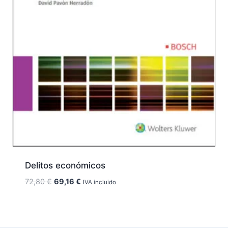
Delitos económicos
El
El
72,80
€
69,16
€
IVA incluido
precio
precio
original
actual
era:
es: