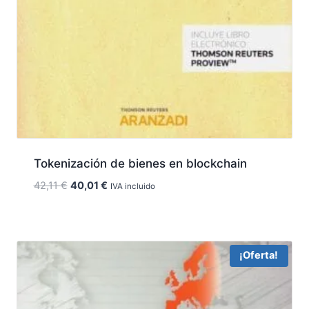
Tokenización de bienes en blockchain
El
El
42,11
€
40,01
€
IVA incluido
precio
precio
original
actual
era:
es:
42,11 €.
40,01 €.
¡Oferta!