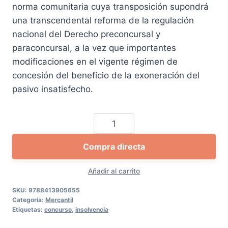
norma comunitaria cuya transposición supondrá
una transcendental reforma de la regulación
nacional del Derecho preconcursal y
paraconcursal, a la vez que importantes
modificaciones en el vigente régimen de
concesión del beneficio de la exoneración del
pasivo insatisfecho.
Insolvencia
del
Compra directa
deudor
persona
Añadir al carrito
natural
ante
SKU:
9788413905655
Categoría:
Mercantil
la
Etiquetas:
concurso
,
insolvencia
transposición