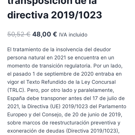
transposición de la
directiva 2019/1023
El
El
50,52
€
48,00
€
IVA incluido
precio
precio
El tratamiento de la insolvencia del deudor
original
actual
persona natural en 2021 se encuentra en un
era:
es:
momento de transición regulatoria. Por un lado,
50,52 €.
48,00 €.
el pasado 1 de septiembre de 2020 entraba en
vigor el Texto Refundido de la Ley Concursal
(TRLC). Pero, por otro lado y paralelamente,
España debe transponer antes del 17 de julio de
2021, la Directiva (UE) 2019/1023 del Parlamento
Europeo y del Consejo, de 20 de junio de 2019,
sobre marcos de reestructuración preventiva y
exoneración de deudas (Directiva 2019/1023),