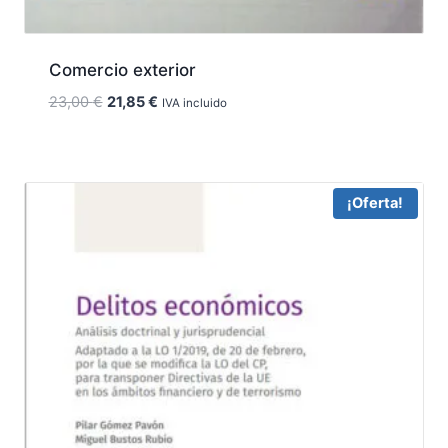
Comercio exterior
El
El
23,00
€
21,85
€
IVA incluido
precio
precio
original
actual
era:
es:
23,00 €.
21,85 €.
¡Oferta!