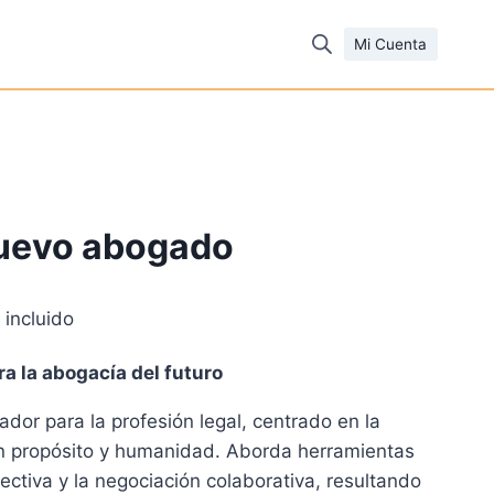
Mi Cuenta
nuevo abogado
 incluido
cio
a la abogacía del futuro
ual
dor para la profesión legal, centrado en la
n propósito y humanidad. Aborda herramientas
46 €.
ctiva y la negociación colaborativa, resultando