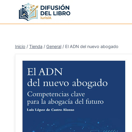
Saltar
al
contenido
Inicio
/
Tienda
/
General
/
El ADN del nuevo abogado
¡Oferta!