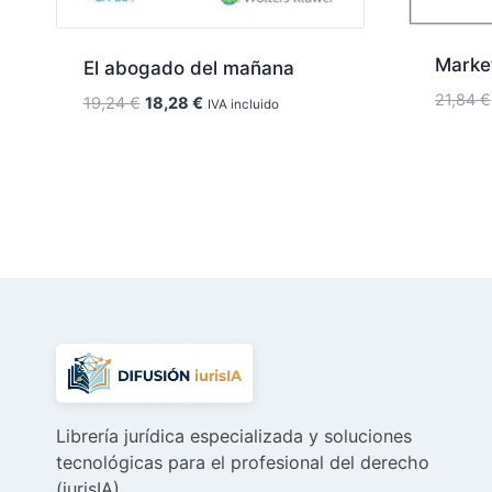
Marke
El abogado del mañana
21,84
€
El
El
19,24
€
18,28
€
IVA incluido
precio
precio
original
actual
era:
es:
19,24 €.
18,28 €.
Librería jurídica especializada y soluciones
tecnológicas para el profesional del derecho
(iurisIA).