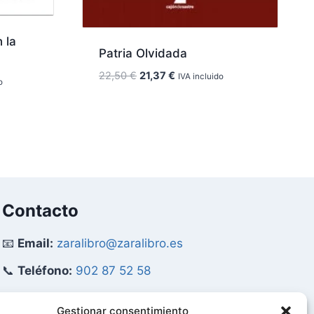
 la
Patria Olvidada
El
El
22,50
€
21,37
€
IVA incluido
o
precio
precio
original
actual
era:
es:
22,50 €.
21,37 €.
Contacto
📧
Email:
zaralibro@zaralibro.es
📞
Teléfono:
902 87 52 58
Mi Cuenta
Gestionar consentimiento