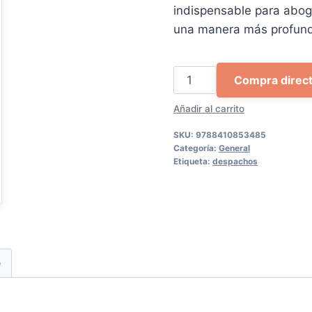
indispensable para abog
una manera más profun
El
Compra direc
ADN
Añadir al carrito
del
nuevo
SKU:
9788410853485
abogado
Categoría:
General
Etiqueta:
despachos
cantidad
e