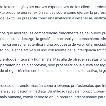
e la tecnología y las nuevas expectativas de los clientes redef
xto propone una reflexión valiosa sobre cómo ejercer la profes
el éxito. Se presenta como una invitación a detenerse, analizar 
ticos que abordan las competencias fundamentales del nuevo pro
ica, el autoliderazgo, la gestión emocional y el pensamiento s
 marca personal auténtica y una propuesta de valor diferenciad
ión, la ética activa y el uso consciente de la inteligencia artific
 su enfoque integral y humanista. Más allá de ofrecer recetas o
, permiten no solo sobrevivir, sino prosperar en la nueva era l
 el rigor técnico con habilidades como la escucha activa, la ge
proceso de transformación como a jóvenes profesionales que ini
ara su aplicación inmediata. Su utilidad radica en proporcionar u
va, más humana, convirtiéndose en un recurso indispensable par