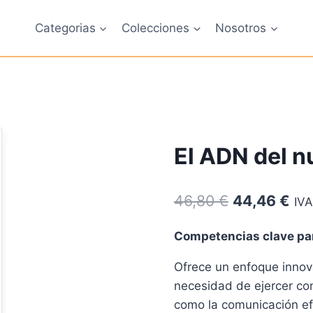
Categorias
Colecciones
Nosotros
El ADN del 
El
El
46,80
€
44,46
€
IVA
precio
pre
Competencias clave par
original
act
Ofrece un enfoque innova
era:
es:
necesidad de ejercer co
46,80 €.
44,
como la comunicación efe