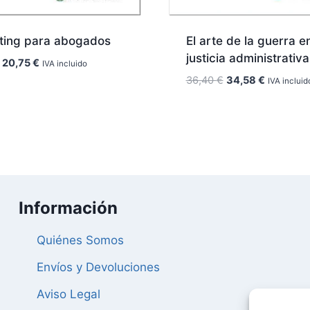
ting para abogados
El arte de la guerra en
justicia administrativa
El
El
20,75
€
IVA incluido
precio
precio
El
El
36,40
€
34,58
€
IVA incluid
original
actual
precio
precio
era:
es:
original
actual
21,84 €.
20,75 €.
era:
es:
36,40 €.
34,58 €.
Información
Quiénes Somos
Envíos y Devoluciones
Aviso Legal