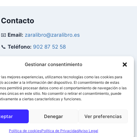
Contacto
📧
Email:
zaralibro@zaralibro.es
📞
Teléfono:
902 87 52 58
Mi Cuenta
Gestionar consentimiento
 las mejores experiencias, utilizamos tecnologías como las cookies para
👤
Acceder / Mi Cuenta
o acceder a la información del dispositivo. El consentimiento de estas
 nos permitirá procesar datos como el comportamiento de navegación o las
🛒
Ver Carrito
ones únicas en este sitio. No consentir o retirar el consentimiento, puede
tivamente a ciertas características y funciones.
0
ceptar
Denegar
Ver preferencias
ervados.
Política de cookies
Política de Privacidad
Aviso Legal