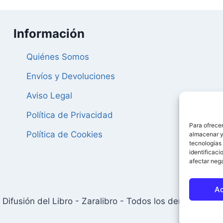
Información
Quiénes Somos
Envíos y Devoluciones
Aviso Legal
Política de Privacidad
Para ofrecer
Política de Cookies
almacenar y/
tecnologías
identificaci
afectar nega
A
Difusión del Libro - Zaralibro - Todos los derechos res