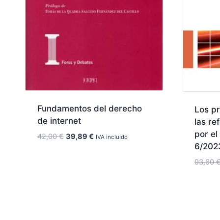
Fundamentos del derecho
Los pr
de internet
las re
por el
El
El
42,00
€
39,89
€
IVA incluido
6/202
precio
precio
original
actual
93,60
era:
es:
42,00 €.
39,89 €.