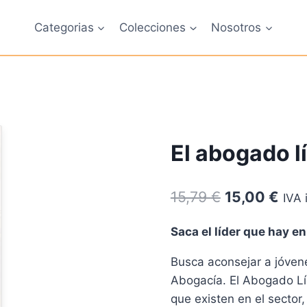
Categorias
Colecciones
Nosotros
El abogado l
El
El
15,79
€
15,00
€
IVA 
precio
prec
Saca el líder que hay e
original
actu
Busca aconsejar a jóvene
era:
es:
Abogacía. El Abogado Líd
15,79 €.
15,0
que existen en el sector,