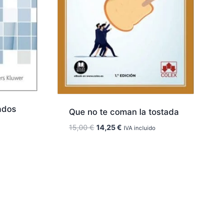
ados
Que no te coman la tostada
El
El
15,00
€
14,25
€
IVA incluido
precio
precio
original
actual
era:
es:
15,00 €.
14,25 €.