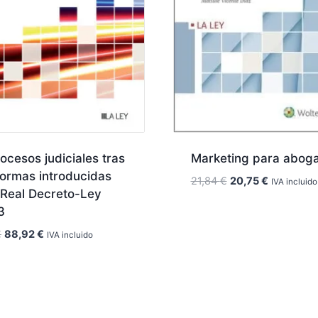
ocesos judiciales tras
Marketing para abog
formas introducidas
El
El
21,84
€
20,75
€
IVA incluido
 Real Decreto-Ley
precio
precio
3
original
actual
era:
es:
El
El
€
88,92
€
IVA incluido
21,84 €.
20,75 €.
precio
precio
original
actual
era:
es:
93,60 €.
88,92 €.