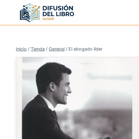
Saltar
al
contenido
Inicio
/
Tienda
/
General
/
El abogado líder
¡Oferta!