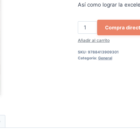
Así como lograr la excele
El
Compra direc
abogado
Añadir al carrito
líder
cantidad
SKU:
9788413909301
Categoría:
General
e