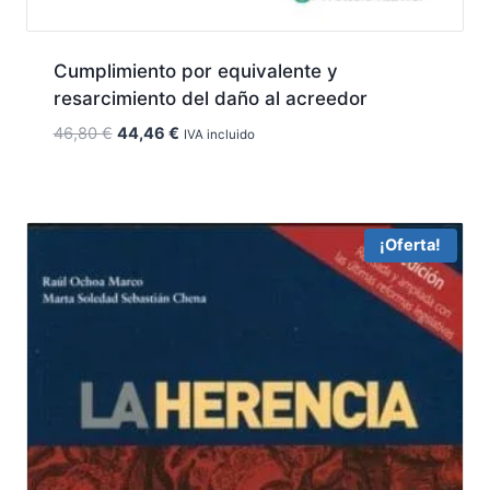
Cumplimiento por equivalente y
resarcimiento del daño al acreedor
El
El
46,80
€
44,46
€
IVA incluido
precio
precio
original
actual
era:
es:
46,80 €.
44,46 €.
¡Oferta!