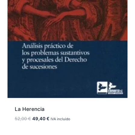
La Herencia
El
El
52,00
€
49,40
€
IVA incluido
precio
precio
original
actual