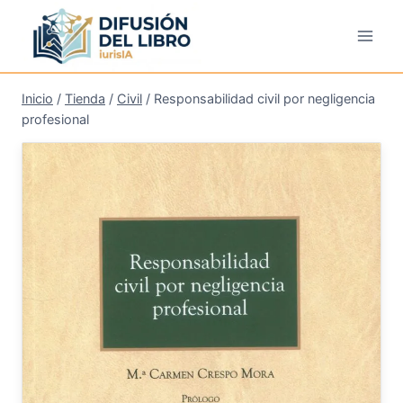
Saltar
al
contenido
Inicio
/
Tienda
/
Civil
/
Responsabilidad civil por negligencia
profesional
¡Oferta!