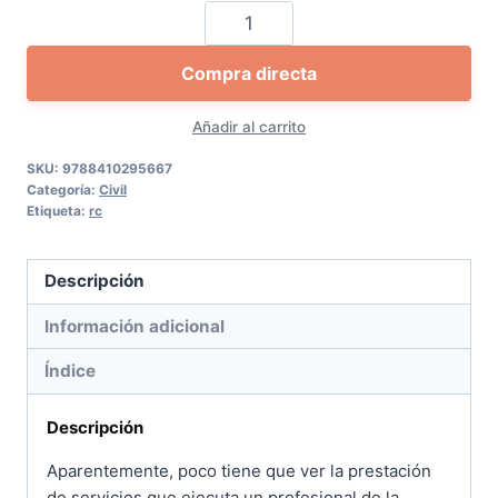
Responsabilidad
civil
Compra directa
por
negligencia
Añadir al carrito
profesional
cantidad
SKU:
9788410295667
Categoría:
Civil
Etiqueta:
rc
Descripción
Información adicional
Índice
Descripción
Aparentemente, poco tiene que ver la prestación
de servicios que ejecuta un profesional de la