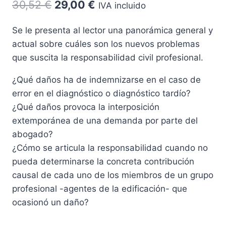
El
El
30,52
€
29,00
€
IVA incluido
precio
precio
Se le presenta al lector una panorámica general y
original
actual
actual sobre cuáles son los nuevos problemas
era:
es:
que suscita la responsabilidad civil profesional.
30,52 €.
29,00 €.
¿Qué daños ha de indemnizarse en el caso de
error en el diagnóstico o diagnóstico tardío?
¿Qué daños provoca la interposición
extemporánea de una demanda por parte del
abogado?
¿Cómo se articula la responsabilidad cuando no
pueda determinarse la concreta contribución
causal de cada uno de los miembros de un grupo
profesional -agentes de la edificación- que
ocasionó un daño?