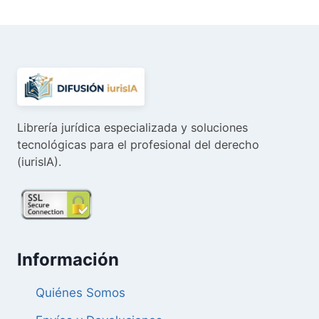
era:
es:
52,00 €.
49,40 €.
Librería jurídica especializada y soluciones
tecnológicas para el profesional del derecho
(iurisIA).
Información
Quiénes Somos