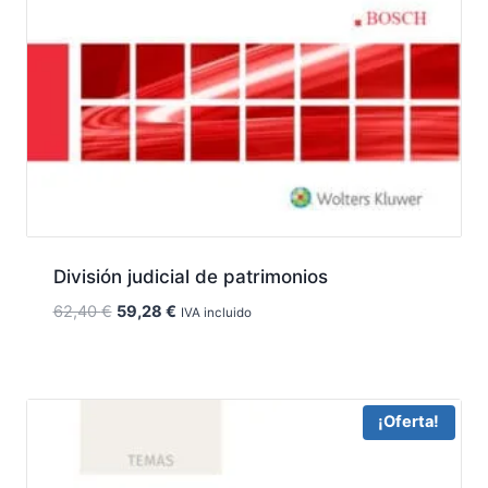
División judicial de patrimonios
El
El
62,40
€
59,28
€
IVA incluido
precio
precio
original
actual
era:
es:
62,40 €.
59,28 €.
¡Oferta!