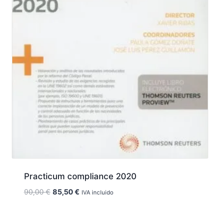
Practicum compliance 2020
El
El
90,00
€
85,50
€
IVA incluido
precio
precio
original
actual