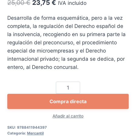
El
El
25,00
€
23,75
€
IVA incluido
precio
precio
Desarrolla de forma esquemática, pero a la vez
original
actual
completa, la regulación del Derecho español de
era:
es:
la insolvencia, recogiendo en su primera parte la
25,00 €.
23,75 €.
regulación del preconcurso, el procedimiento
especial de microempresas y el Derecho
internacional privado; la segunda se dedica, por
entero, al Derecho concursal.
Prontuario
de
Compra directa
Derecho
de
Añadir al carrito
la
insolvencia
SKU:
9788411944397
Categoría:
Mercantil
cantidad