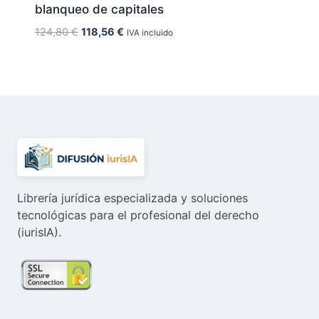
blanqueo de capitales
El
El
124,80
€
118,56
€
IVA incluido
precio
precio
original
actual
era:
es:
124,80 €.
118,56 €.
Librería jurídica especializada y soluciones
tecnológicas para el profesional del derecho
(iurisIA).