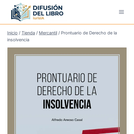
Saltar
al
contenido
Inicio
/
Tienda
/
Mercantil
/
Prontuario de Derecho de la
insolvencia
¡Oferta!