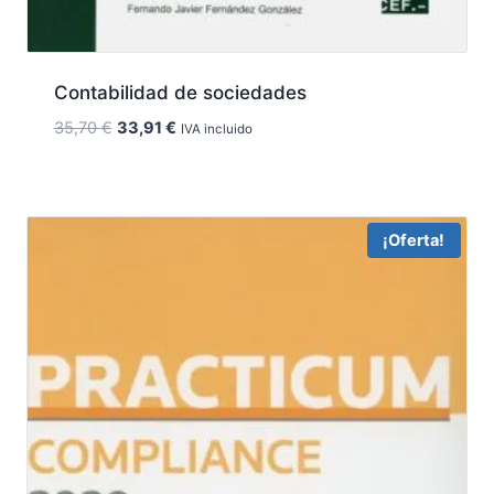
Contabilidad de sociedades
El
El
35,70
€
33,91
€
IVA incluido
precio
precio
original
actual
era:
es:
35,70 €.
33,91 €.
¡Oferta!