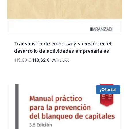
Transmisión de empresa y sucesión en el
desarrollo de actividades empresariales
El
El
119,60
€
113,62
€
IVA incluido
precio
precio
original
actual
era:
es:
119,60 €.
113,62 €.
¡Oferta!