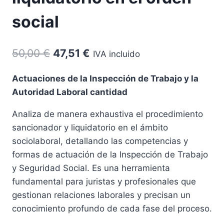
social
El
El
50,00
€
47,51
€
IVA incluido
precio
precio
Actuaciones de la Inspección de Trabajo y la
original
actual
Autoridad Laboral cantidad
era:
es:
Analiza de manera exhaustiva el procedimiento
50,00 €.
47,51 €.
sancionador y liquidatorio en el ámbito
sociolaboral, detallando las competencias y
formas de actuación de la Inspección de Trabajo
y Seguridad Social. Es una herramienta
fundamental para juristas y profesionales que
gestionan relaciones laborales y precisan un
conocimiento profundo de cada fase del proceso.