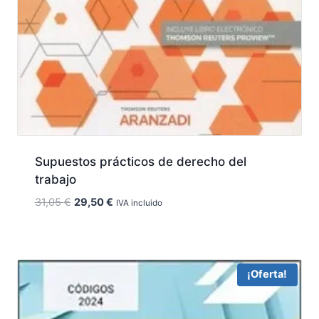
Supuestos prácticos de derecho del
trabajo
El
El
31,05
€
29,50
€
IVA incluido
precio
precio
original
actual
era:
es:
31,05 €.
29,50 €.
¡Oferta!