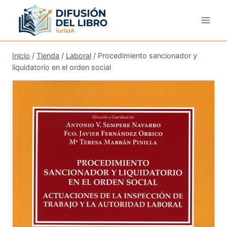
Saltar
al
contenido
Inicio
/
Tienda
/
Laboral
/
Procedimiento sancionador y
liquidatorio en el orden social
¡Oferta!