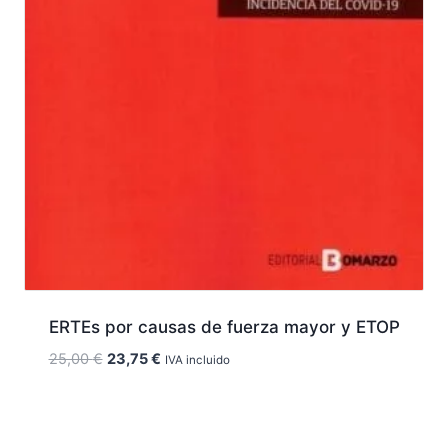
ERTEs por causas de fuerza mayor y ETOP
El
El
25,00
€
23,75
€
IVA incluido
precio
precio
original
actual
era:
es: