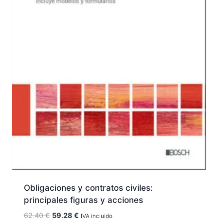
Obligaciones y contratos civiles:
principales figuras y acciones
El
El
62,40
€
59,28
€
IVA incluido