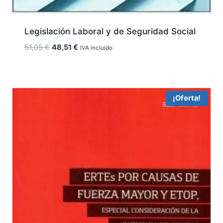
Legislación Laboral y de Seguridad Social
El
El
51,05
€
48,51
€
IVA incluido
precio
precio
original
actual
era:
es:
51,05 €.
48,51 €.
¡Oferta!