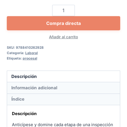
Procedimiento
sancionador
Compra directa
y
liquidatorio
Añadir al carrito
en
el
SKU:
9788410262928
Categoría:
Laboral
orden
Etiqueta:
procesal
social
cantidad
Descripción
Información adicional
Índice
Descripción
Anticípese y domine cada etapa de una inspección