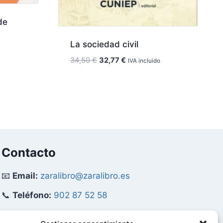
de
La sociedad civil
El
El
34,50
€
32,77
€
IVA incluido
precio
precio
original
actual
era:
es:
34,50 €.
32,77 €.
Contacto
📧
Email:
zaralibro@zaralibro.es
📞
Teléfono:
902 87 52 58