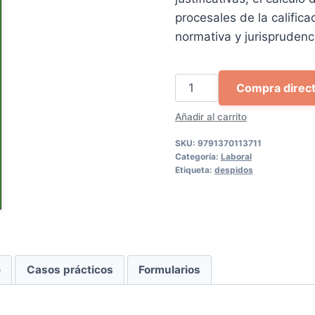
procesales de la califica
normativa y jurisprudenc
Casos
Compra direc
prácticos
Añadir al carrito
sobre
el
SKU:
9791370113711
despido
Categoría:
Laboral
Etiqueta:
despidos
cantidad
e
Casos prácticos
Formularios