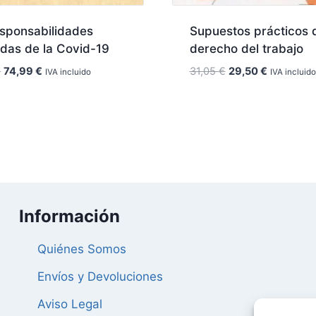
esponsabilidades
Supuestos prácticos 
das de la Covid-19
derecho del trabajo
El
El
El
El
€
74,99
€
31,05
€
29,50
€
IVA incluido
IVA incluido
precio
precio
precio
precio
original
actual
original
actual
era:
es:
era:
es:
78,95 €.
74,99 €.
31,05 €.
29,50 €.
Información
Quiénes Somos
Envíos y Devoluciones
Aviso Legal