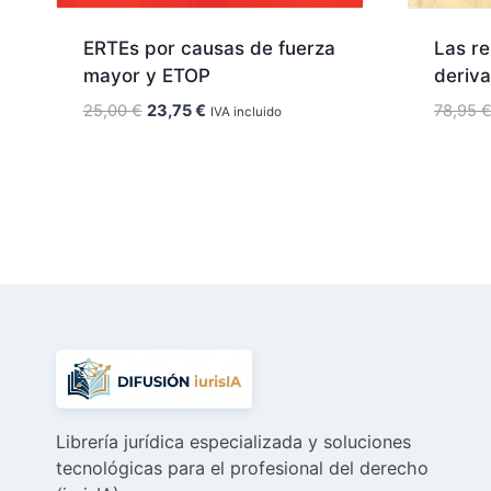
ERTEs por causas de fuerza
Las r
mayor y ETOP
deriva
El
El
25,00
€
23,75
€
78,95
IVA incluido
precio
precio
original
actual
era:
es:
25,00 €.
23,75 €.
Librería jurídica especializada y soluciones
tecnológicas para el profesional del derecho