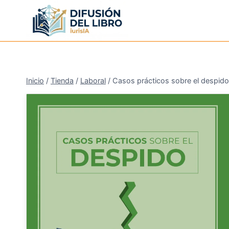
Saltar
al
contenido
Inicio
/
Tienda
/
Laboral
/
Casos prácticos sobre el despido
¡Oferta!