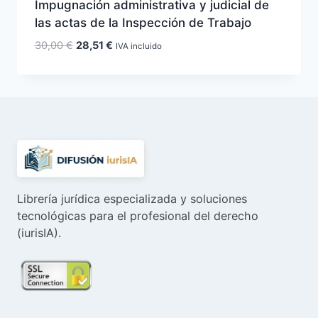
Impugnación administrativa y judicial de
las actas de la Inspección de Trabajo
El
El
30,00
€
28,51
€
IVA incluido
precio
precio
original
actual
era:
es:
30,00 €.
28,51 €.
Librería jurídica especializada y soluciones
tecnológicas para el profesional del derecho
(iurisIA).