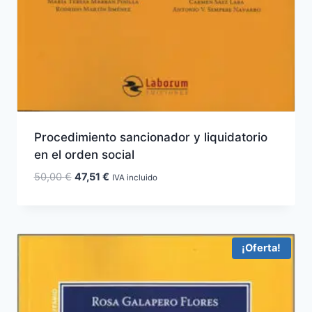
Procedimiento sancionador y liquidatorio
en el orden social
El
El
50,00
€
47,51
€
IVA incluido
precio
precio
original
actual
era:
es:
50,00 €.
47,51 €.
¡Oferta!