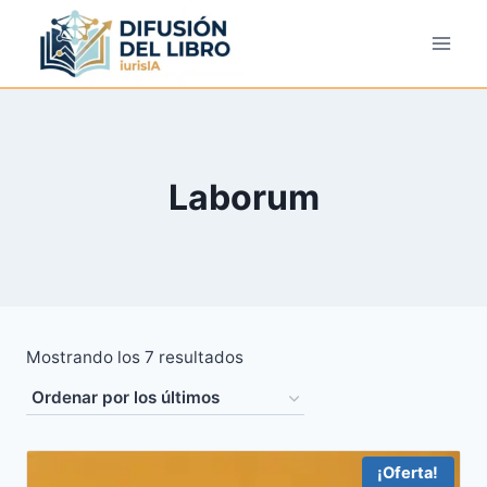
Saltar
al
contenido
Laborum
Ordenado
Mostrando los 7 resultados
por
los
últimos
¡Oferta!