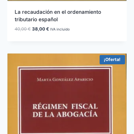
La recaudación en el ordenamiento
tributario español
El
El
40,00
€
38,00
€
IVA incluido
precio
precio
original
actual
era:
es:
40,00 €.
38,00 €.
¡Oferta!