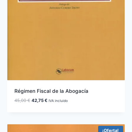
Régimen Fiscal de la Abogacía
El
El
45,00
€
42,75
€
IVA incluido
precio
precio
original
actual
era:
es:
45,00 €.
42,75 €.
¡Oferta!