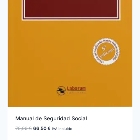
Manual de Seguridad Social
El
El
70,00
€
66,50
€
IVA incluido
precio
precio