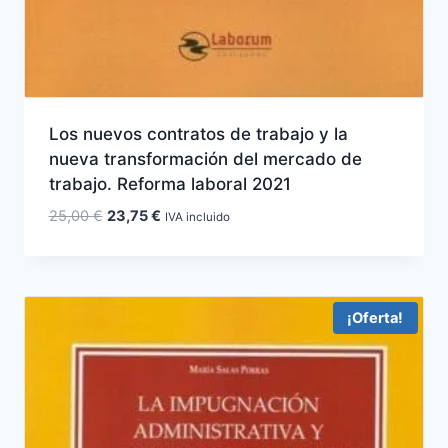
Los nuevos contratos de trabajo y la
nueva transformación del mercado de
trabajo. Reforma laboral 2021
El
El
25,00
€
23,75
€
IVA incluido
precio
precio
original
actual
era:
es:
25,00 €.
23,75 €.
¡Oferta!