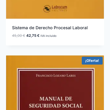
Sistema de Derecho Procesal Laboral
El
El
45,00
€
42,75
€
IVA incluido
precio
precio
original
actual
era:
es:
45,00 €.
42,75 €.
¡Oferta!