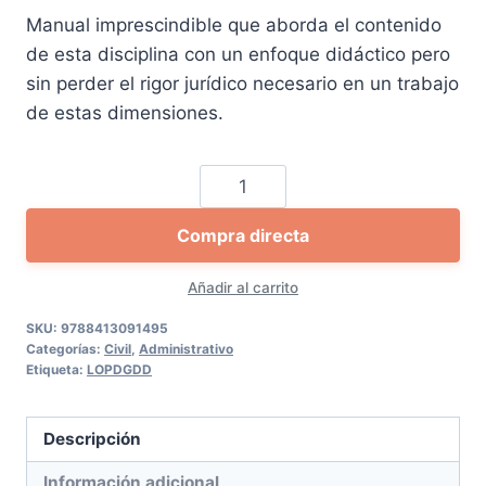
precio
precio
Manual imprescindible que aborda el contenido
original
actual
de esta disciplina con un enfoque didáctico pero
era:
es:
sin perder el rigor jurídico necesario en un trabajo
100,00 €.
94,99 €.
de estas dimensiones.
Practicum
protección
Compra directa
de
datos
Añadir al carrito
2021
cantidad
SKU:
9788413091495
Categorías:
Civil
,
Administrativo
Etiqueta:
LOPDGDD
Descripción
Información adicional