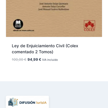
Ley de Enjuiciamiento Civil (Colex
comentado 2 Tomos)
El
El
100,00
€
94,99
€
IVA incluido
precio
precio
original
actual
era:
es:
100,00 €.
94,99 €.