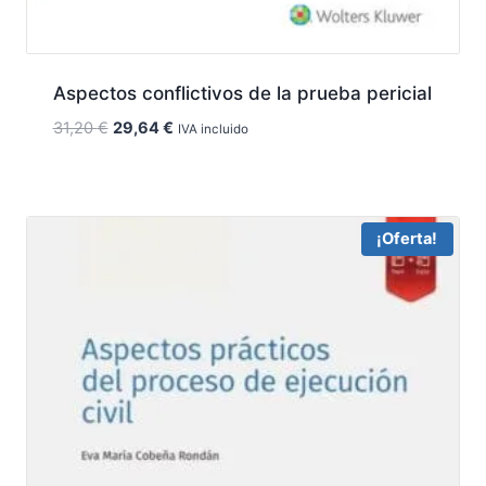
Aspectos conflictivos de la prueba pericial
El
El
31,20
€
29,64
€
IVA incluido
precio
precio
original
actual
era:
es:
31,20 €.
29,64 €.
¡Oferta!