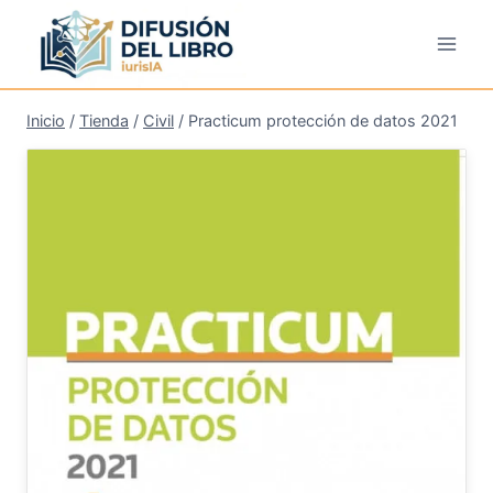
Saltar
al
contenido
Inicio
/
Tienda
/
Civil
/
Practicum protección de datos 2021
¡Oferta!