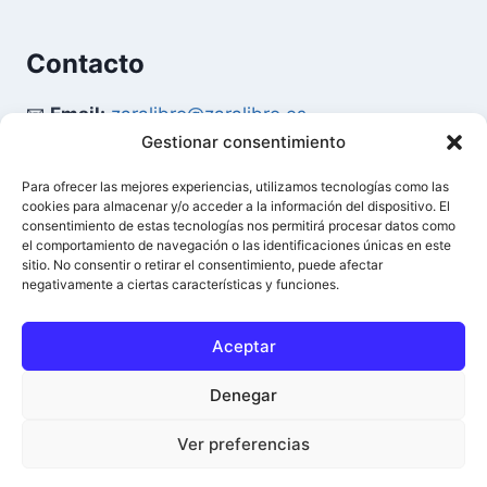
Contacto
📧
Email:
zaralibro@zaralibro.es
Gestionar consentimiento
📞
Teléfono:
902 87 52 58
Para ofrecer las mejores experiencias, utilizamos tecnologías como las
cookies para almacenar y/o acceder a la información del dispositivo. El
Mi Cuenta
consentimiento de estas tecnologías nos permitirá procesar datos como
el comportamiento de navegación o las identificaciones únicas en este
sitio. No consentir o retirar el consentimiento, puede afectar
👤
Acceder / Mi Cuenta
negativamente a ciertas características y funciones.
🛒
Ver Carrito
Aceptar
Denegar
© 2026 Difusión del Libro - Zaralibro - Todos los
0
Ver preferencias
derechos reservados.