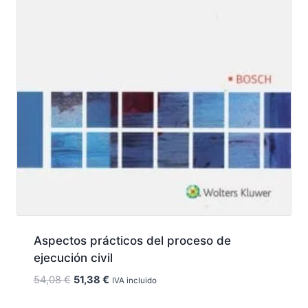
Aspectos prácticos del proceso de
ejecución civil
El
El
54,08
€
51,38
€
IVA incluido
precio
precio