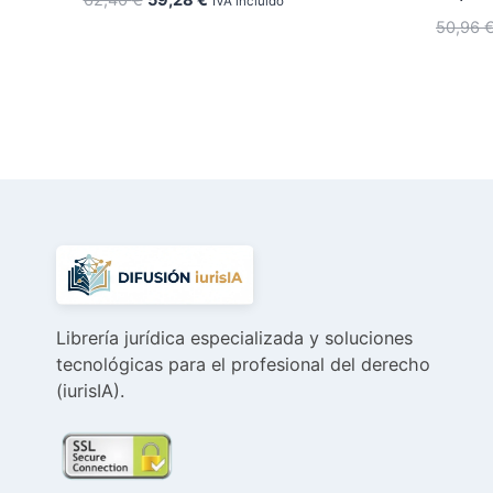
62,40
€
59,28
€
IVA incluido
precio
precio
50,96
original
actual
era:
es:
62,40 €.
59,28 €.
Librería jurídica especializada y soluciones
tecnológicas para el profesional del derecho
(iurisIA).