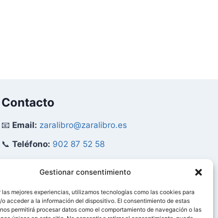
precio
precio
original
actual
era:
es:
52,00 €.
49,40 €.
Contacto
📧
Email:
zaralibro@zaralibro.es
📞
Teléfono:
902 87 52 58
Mi Cuenta
Gestionar consentimiento
 las mejores experiencias, utilizamos tecnologías como las cookies para
👤
Acceder / Mi Cuenta
o acceder a la información del dispositivo. El consentimiento de estas
 nos permitirá procesar datos como el comportamiento de navegación o las
🛒
Ver Carrito