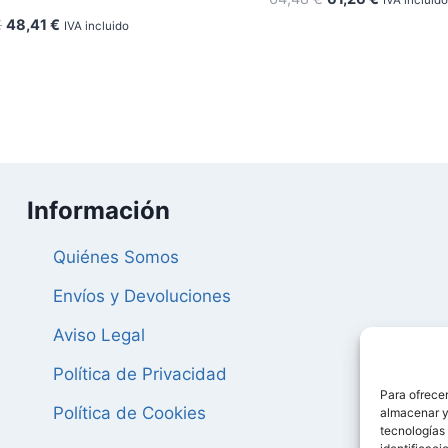
precio
precio
El
El
€
48,41
€
IVA incluido
original
actual
precio
precio
era:
es:
original
actual
64,48 €.
61,26 €.
era:
es:
50,96 €.
48,41 €.
Información
Quiénes Somos
Envíos y Devoluciones
Aviso Legal
Política de Privacidad
Para ofrecer
Política de Cookies
almacenar y/
tecnologías