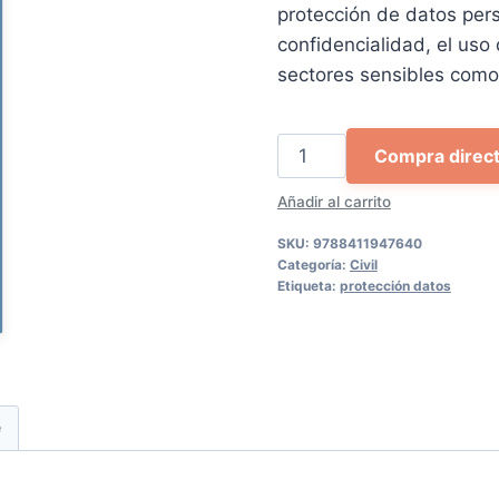
original
act
protección de datos per
era:
es:
confidencialidad, el uso
25,00 €.
23,
sectores sensibles como e
Perspectivas
Compra direc
transversales
Añadir al carrito
del
derecho
SKU:
9788411947640
a
Categoría:
Civil
Etiqueta:
protección datos
la
protección
de
datos
personales
e
cantidad