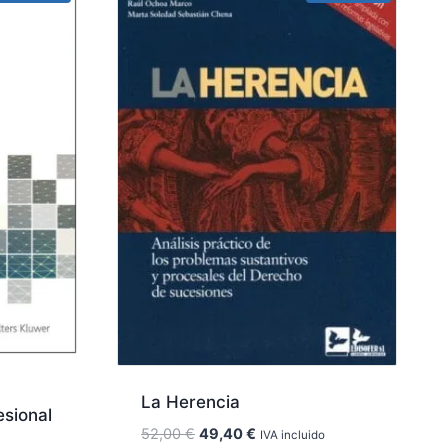
La Herencia
esional
El
El
52,00
€
49,40
€
IVA incluido