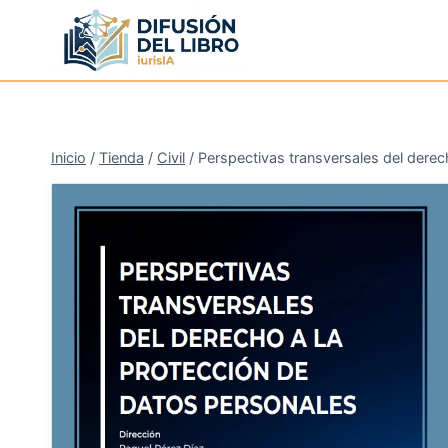
Saltar
al
contenido
Inicio
/
Tienda
/
Civil
/
Perspectivas transversales del derec
¡Oferta!