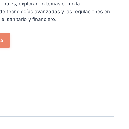
ual
sonales, explorando temas como la
 de tecnologías avanzadas y las regulaciones en
75 €.
l sanitario y financiero.
ta