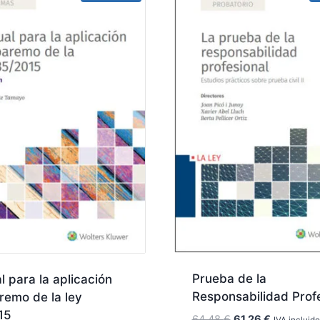
Prueba de la
 para la aplicación
Responsabilidad Prof
remo de la ley
15
El
El
64,48
€
61,26
€
IVA incluido