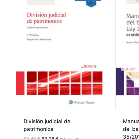
División judicial de
Manual
patrimonios
del ba
35/20
El
El