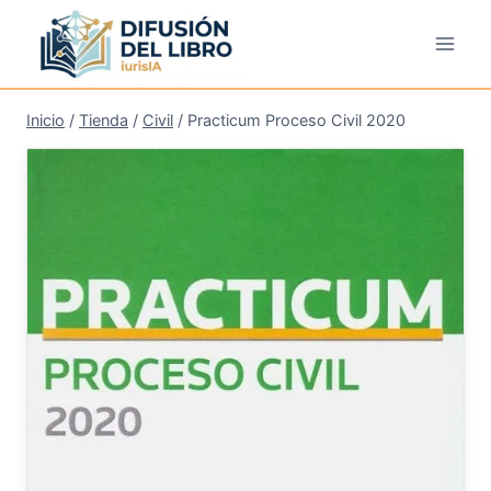
Saltar
al
contenido
Inicio
/
Tienda
/
Civil
/
Practicum Proceso Civil 2020
¡Oferta!