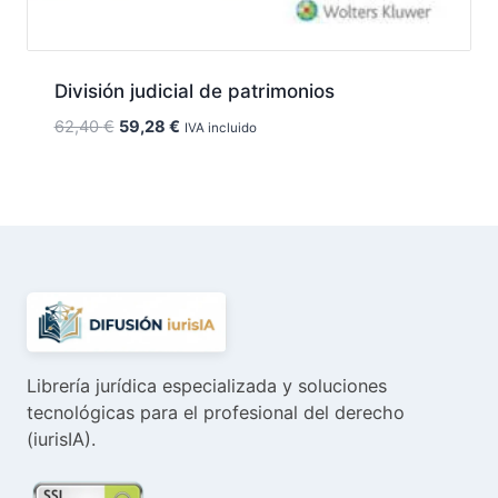
División judicial de patrimonios
El
El
62,40
€
59,28
€
IVA incluido
precio
precio
original
actual
era:
es:
62,40 €.
59,28 €.
Librería jurídica especializada y soluciones
tecnológicas para el profesional del derecho
(iurisIA).