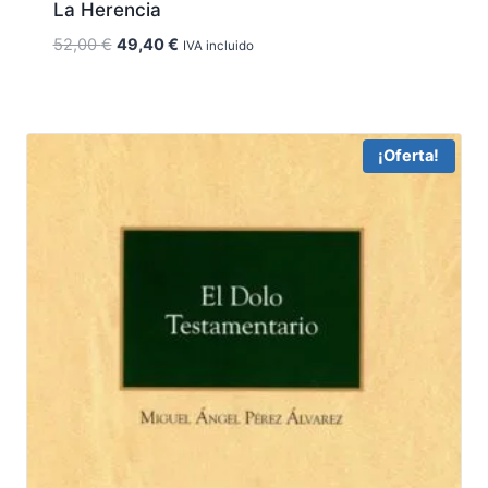
La Herencia
El
El
52,00
€
49,40
€
IVA incluido
precio
precio
original
actual
era:
es:
52,00 €.
49,40 €.
¡Oferta!