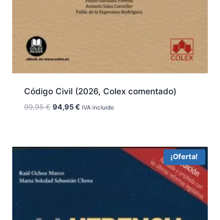
Código Civil (2026, Colex comentado)
El
El
99,95
€
94,95
€
IVA incluido
precio
precio
original
actual
era:
es:
99,95 €.
94,95 €.
¡Oferta!