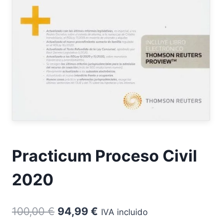
Practicum Proceso Civil
2020
El
El
100,00
€
94,99
€
IVA incluido