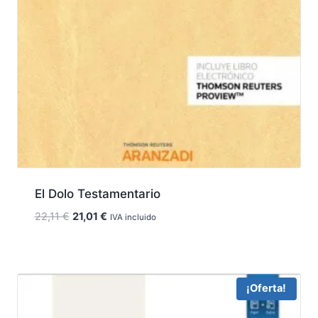
El Dolo Testamentario
El
El
22,11
€
21,01
€
IVA incluido
precio
precio
original
actual
era:
es:
22,11 €.
21,01 €.
¡Oferta!