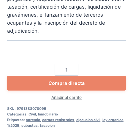
tasación, certificación de cargas, liquidación de
gravámenes, el lanzamiento de terceros
ocupantes y la inscripción del decreto de
adjudicación.
Respuestas
a
Compra directa
problemas
prácticos
Añadir al carrito
que
plantean
SKU:
9791388078095
Categorías:
Civil
,
Inmobiliario
las
Etiquetas:
apremio
,
cargas registrales
,
ejecucion civil
,
ley organica
subastas
1/2025
,
subastas
,
tasacion
judiciales