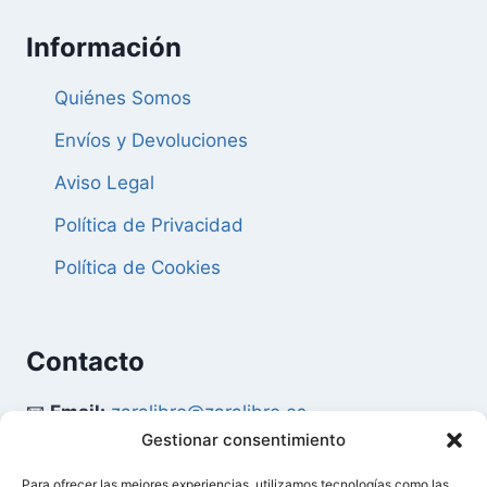
Información
Quiénes Somos
Envíos y Devoluciones
Aviso Legal
Política de Privacidad
Política de Cookies
Contacto
📧
Email:
zaralibro@zaralibro.es
Gestionar consentimiento
📞
Teléfono:
902 87 52 58
Para ofrecer las mejores experiencias, utilizamos tecnologías como las