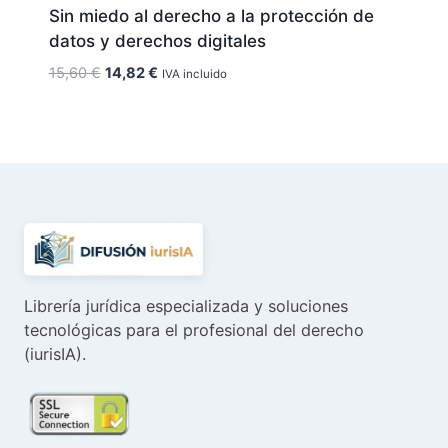
Sin miedo al derecho a la protección de
datos y derechos digitales
El
El
15,60
€
14,82
€
IVA incluido
precio
precio
original
actual
era:
es:
15,60 €.
14,82 €.
Librería jurídica especializada y soluciones
tecnológicas para el profesional del derecho
(iurisIA).