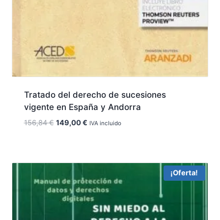
Tratado del derecho de sucesiones
vigente en España y Andorra
El
El
156,84
€
149,00
€
IVA incluido
precio
precio
original
actual
era:
es:
156,84 €.
149,00 €.
¡Oferta!