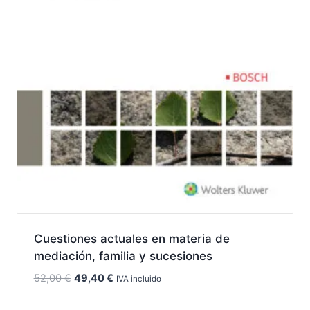
Cuestiones actuales en materia de
mediación, familia y sucesiones
El
El
52,00
€
49,40
€
IVA incluido
precio
precio
original
actual