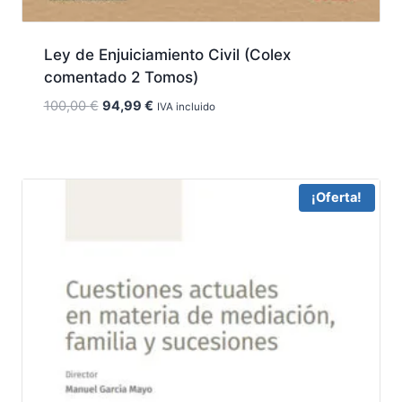
Ley de Enjuiciamiento Civil (Colex
comentado 2 Tomos)
El
El
100,00
€
94,99
€
IVA incluido
precio
precio
original
actual
era:
es:
100,00 €.
94,99 €.
¡Oferta!