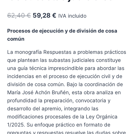
El
El
62,40
€
59,28
€
IVA incluido
precio
precio
Procesos de ejecución y de división de cosa
original
actual
común
era:
es:
La monografía Respuestas a problemas prácticos
62,40 €.
59,28 €.
que plantean las subastas judiciales constituye
una guía técnica imprescindible para abordar las
incidencias en el proceso de ejecución civil y de
división de cosa común. Bajo la coordinación de
María José Achón Bruñén, esta obra analiza en
profundidad la preparación, convocatoria y
desarrollo del apremio, integrando las
modificaciones procesales de la Ley Orgánica
1/2025. Su enfoque práctico en formato de
preguntas y respuestas resuelve las dudas sobre