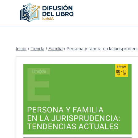
Saltar
al
contenido
Inicio
/
Tienda
/
Familia
/
Persona y familia en la jurispruden
¡Oferta!