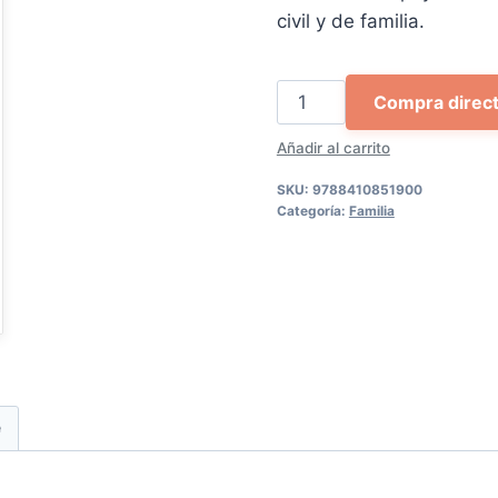
53,04 €.
50,
civil y de familia.
Persona
Compra direc
y
Añadir al carrito
familia
en
SKU:
9788410851900
la
Categoría:
Familia
jurisprudencia:
tendencias
actuales
cantidad
e