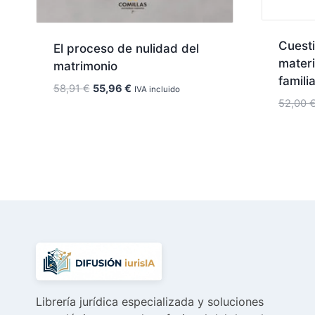
Cuesti
El proceso de nulidad del
materi
matrimonio
famili
El
El
58,91
€
55,96
€
IVA incluido
52,00
precio
precio
original
actual
era:
es:
58,91 €.
55,96 €.
Librería jurídica especializada y soluciones