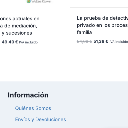
La prueba de detecti
ones actuales en
privado en los proce
a de mediación,
familia
a y sucesiones
El
El
54,08
€
51,38
€
El
El
€
49,40
€
IVA incluido
IVA incluido
precio
precio
precio
precio
original
actual
original
actual
era:
es:
era:
es:
54,08 €.
51,38 €.
52,00 €.
49,40 €.
Información
Quiénes Somos
Envíos y Devoluciones