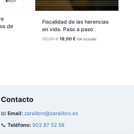
ve
Fiscalidad de las herencias
sos de
en vida. Paso a paso
El
El
20,00
€
19,00
€
IVA incluido
precio
precio
original
actual
era:
es:
20,00 €.
19,00 €.
Contacto
📧
Email:
zaralibro@zaralibro.es
📞
Teléfono:
902 87 52 58