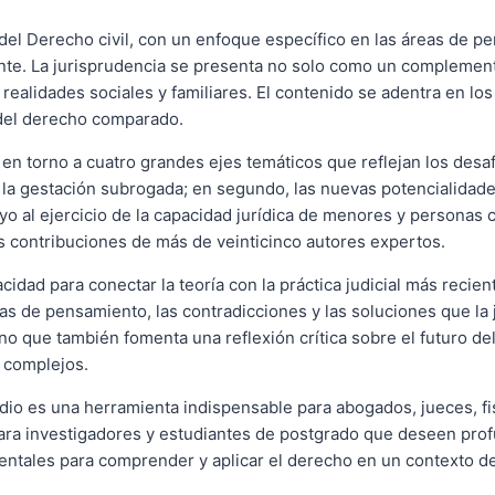
 del Derecho civil, con un enfoque específico en las áreas de p
gente. La jurisprudencia se presenta no solo como un complemen
 realidades sociales y familiares. El contenido se adentra en l
 del derecho comparado.
 en torno a cuatro grandes ejes temáticos que reflejan los des
la gestación subrogada; en segundo, las nuevas potencialidades 
oyo al ejercicio de la capacidad jurídica de menores y persona
las contribuciones de más de veinticinco autores expertos.
cidad para conectar la teoría con la práctica judicial más recien
as de pensamiento, las contradicciones y las soluciones que la 
ino que también fomenta una reflexión crítica sobre el futuro d
s complejos.
udio es una herramienta indispensable para abogados, jueces, fi
para investigadores y estudiantes de postgrado que deseen profu
mentales para comprender y aplicar el derecho en un contexto 