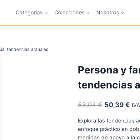
Categorias
Colecciones
Nosotros
cia: tendencias actuales
Persona y fam
tendencias 
El
El
53,04
€
50,39
€
IVA
precio
pre
Explora las tendencias a
original
act
enfoque práctico en dob
era:
es:
medidas de apoyo a la c