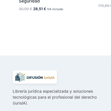
Seguridad
115,80
El
El
30,00
€
28,51
€
IVA incluido
precio
precio
original
actual
era:
es:
30,00 €.
28,51 €.
Librería jurídica especializada y soluciones
tecnológicas para el profesional del derecho
(iurisIA).