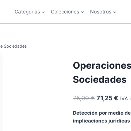
Categorias
Colecciones
Nosotros
de Sociedades
Operaciones 
Sociedades
El
El
75,00
€
71,25
€
IVA 
precio
prec
Detección por medio de 
original
actu
implicaciones jurídicas
era:
es: