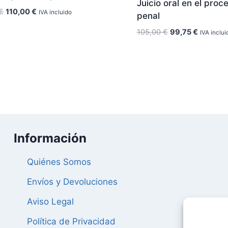
Juicio oral en el proc
El
El
€
110,00
€
IVA incluido
penal
precio
precio
El
El
105,00
€
99,75
€
IVA inclui
original
actual
precio
precio
era:
es:
original
actual
115,80 €.
110,00 €.
era:
es:
105,00 €.
99,75 €.
Información
Quiénes Somos
Envíos y Devoluciones
Aviso Legal
Política de Privacidad