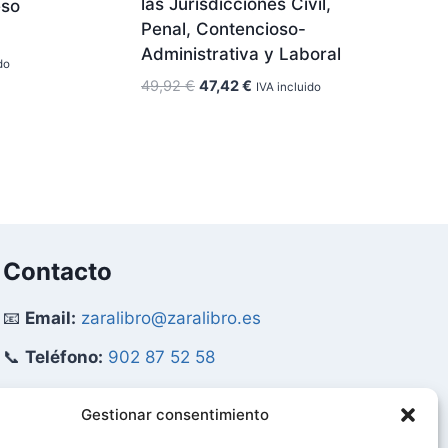
las Jurisdicciones Civil,
eso
Penal, Contencioso-
Administrativa y Laboral
do
El
El
49,92
€
47,42
€
IVA incluido
precio
precio
original
actual
era:
es:
49,92 €.
47,42 €.
Contacto
📧
Email:
zaralibro@zaralibro.es
📞
Teléfono:
902 87 52 58
Mi Cuenta
Gestionar consentimiento