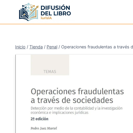
Saltar
al
contenido
Inicio
/
Tienda
/
Penal
/
Operaciones fraudulentas a través 
¡Oferta!