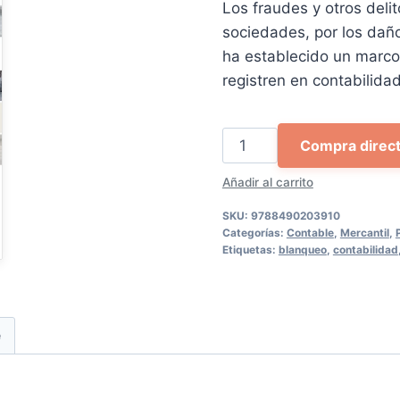
Los fraudes y otros deli
75,00 €.
71,2
sociedades, por los daño
ha establecido un marco
registren en contabilidad
Operaciones
Compra direc
fraudulentas
Añadir al carrito
a
través
SKU:
9788490203910
de
Categorías:
Contable
,
Mercantil
,
Etiquetas:
blanqueo
,
contabilidad
Sociedades
cantidad
e