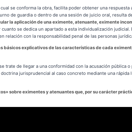
la
a cual se conforma la obra, facilita poder obtener una respuesta 
pena
urno de guardia o dentro de una sesión de juicio oral, resulta 
cantidad
lar la aplicación de una eximente, atenuante, eximente incom
or cuanto se dedica un apartado a esta individualización judicia
 relación con la responsabilidad penal de las personas jurídic
 básicos explicativos de las características de cada eximent
 trate de llegar a una conformidad con la acusación pública o 
 doctrina jurisprudencial al caso concreto mediante una rápida 
os» sobre eximentes y atenuantes que, por su carácter práctic