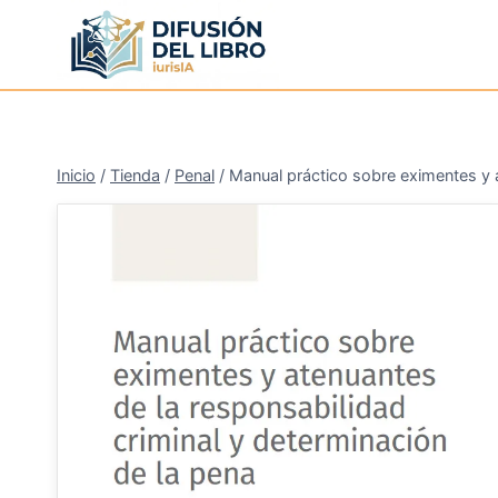
Saltar
al
contenido
Inicio
/
Tienda
/
Penal
/
Manual práctico sobre eximentes y a
¡Oferta!