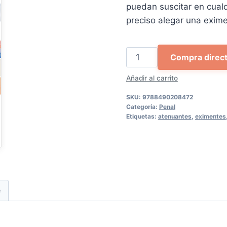
original
actu
puedan suscitar en cualq
era:
es:
preciso alegar una exim
74,88 €.
71,14
Manual
Compra direc
práctico
Añadir al carrito
sobre
eximentes
SKU:
9788490208472
y
Categoría:
Penal
Etiquetas:
atenuantes
,
eximentes
atenuantes
de
la
responsabilidad
criminal
y
e
determinación
de