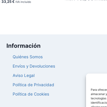
El
El
€
33,25
€
IVA incluido
precio
precio
precio
precio
original
actual
original
actual
era:
es:
era:
es:
105,00 €.
99,75 €.
35,00 €.
33,25 €.
Información
Quiénes Somos
Envíos y Devoluciones
Aviso Legal
Política de Privacidad
Para ofrecer
Política de Cookies
almacenar y/
tecnologías
identificaci
afectar nega