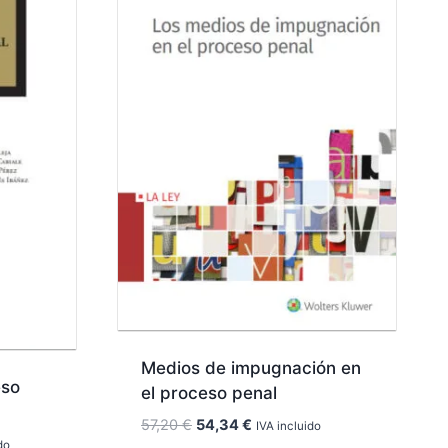
Medios de impugnación en
eso
el proceso penal
El
El
57,20
€
54,34
€
IVA incluido
precio
precio
do