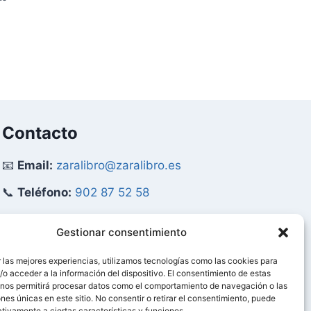
original
actual
era:
es:
57,20 €.
54,34 €.
Contacto
📧
Email:
zaralibro@zaralibro.es
📞
Teléfono:
902 87 52 58
Mi Cuenta
Gestionar consentimiento
 las mejores experiencias, utilizamos tecnologías como las cookies para
👤
Acceder / Mi Cuenta
o acceder a la información del dispositivo. El consentimiento de estas
 nos permitirá procesar datos como el comportamiento de navegación o las
🛒
Ver Carrito
ones únicas en este sitio. No consentir o retirar el consentimiento, puede
tivamente a ciertas características y funciones.