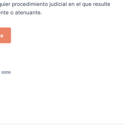
al
uier procedimiento judicial en el que resulte
ente o atenuante.
 €.
ta
,
pena