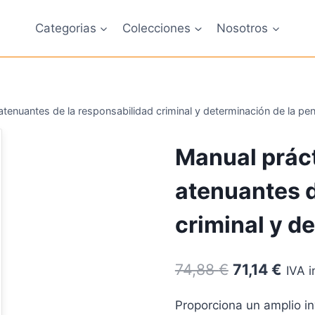
Categorias
Colecciones
Nosotros
tenuantes de la responsabilidad criminal y determinación de la pe
Manual práct
atenuantes d
criminal y d
El
El
74,88
€
71,14
€
IVA i
precio
prec
Proporciona un amplio in