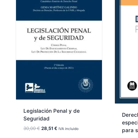
Legislación Penal y de
Derec
Seguridad
especi
El
El
30,00
€
28,51
€
IVA incluido
para s
precio
precio