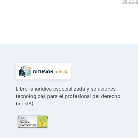
35,00
original
actual
era:
es:
30,00 €.
28,51 €.
Librería jurídica especializada y soluciones
tecnológicas para el profesional del derecho
(iurisIA).