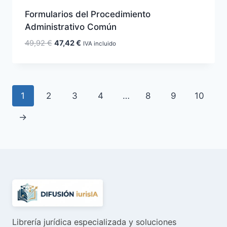
Formularios del Procedimiento
Administrativo Común
El
El
49,92
€
47,42
€
IVA incluido
precio
precio
original
actual
era:
es:
49,92 €.
47,42 €.
1
2
3
4
…
8
9
10
→
Librería jurídica especializada y soluciones