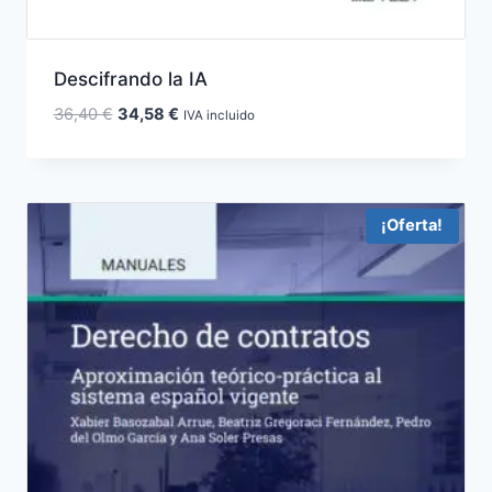
Descifrando la IA
El
El
36,40
€
34,58
€
IVA incluido
precio
precio
original
actual
era:
es:
36,40 €.
34,58 €.
¡Oferta!