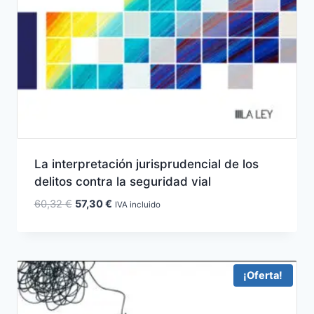
La interpretación jurisprudencial de los
delitos contra la seguridad vial
El
El
60,32
€
57,30
€
IVA incluido
precio
precio
original
actual
era:
es:
60,32 €.
57,30 €.
¡Oferta!