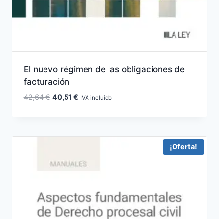
El nuevo régimen de las obligaciones de
facturación
El
El
42,64
€
40,51
€
IVA incluido
precio
precio
original
actual
era:
es:
42,64 €.
40,51 €.
¡Oferta!