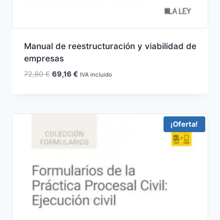
Manual de reestructuración y viabilidad de
empresas
El
El
72,80
€
69,16
€
IVA incluido
precio
precio
original
actual
era:
es:
72,80 €.
69,16 €.
¡Oferta!