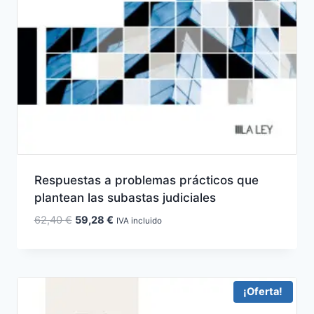
Respuestas a problemas prácticos que
plantean las subastas judiciales
El
El
62,40
€
59,28
€
IVA incluido
precio
precio
original
actual
era:
es:
62,40 €.
59,28 €.
¡Oferta!