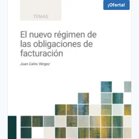
38,48 €.
36,56 €.
¡Oferta!