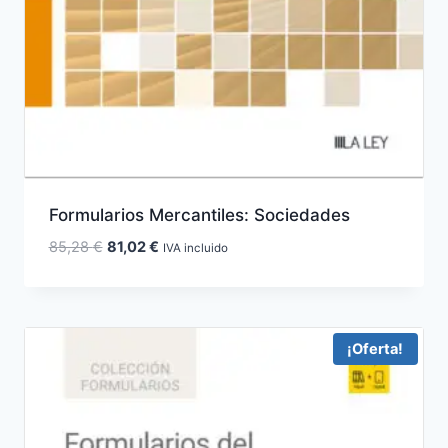
Formularios Mercantiles: Sociedades
El
El
85,28
€
81,02
€
IVA incluido
precio
precio
original
actual
era:
es:
85,28 €.
81,02 €.
¡Oferta!