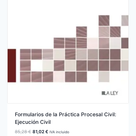
Formularios de la Práctica Procesal Civil:
Ejecución Civil
El
El
85,28
€
81,02
€
IVA incluido