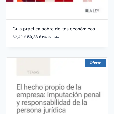
Guía práctica sobre delitos económicos
El
El
62,40
€
59,28
€
IVA incluido
precio
precio
original
actual
era:
es:
62,40 €.
59,28 €.
¡Oferta!