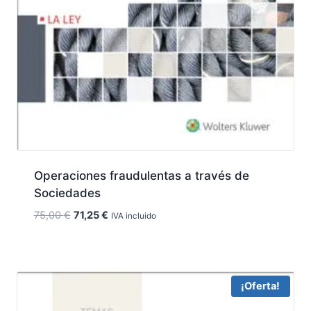
Operaciones fraudulentas a través de
Sociedades
El
El
75,00
€
71,25
€
IVA incluido
precio
precio
original
actual
era:
es:
75,00 €.
71,25 €.
¡Oferta!