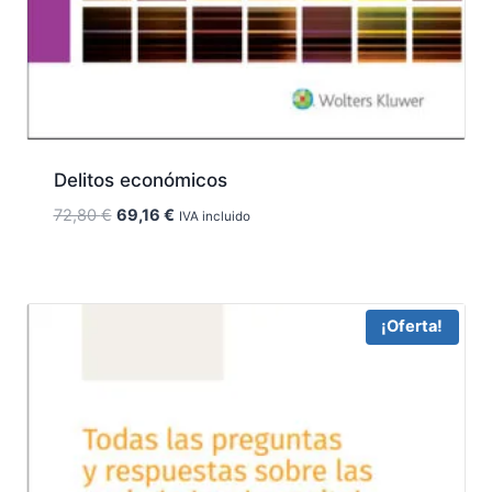
Delitos económicos
El
El
72,80
€
69,16
€
IVA incluido
precio
precio
original
actual
era:
es:
72,80 €.
69,16 €.
¡Oferta!