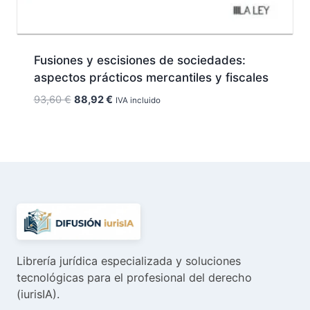
Fusiones y escisiones de sociedades:
aspectos prácticos mercantiles y fiscales
El
El
93,60
€
88,92
€
IVA incluido
precio
precio
original
actual
era:
es:
93,60 €.
88,92 €.
Librería jurídica especializada y soluciones
tecnológicas para el profesional del derecho
(iurisIA).