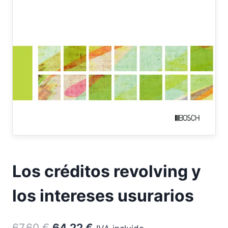
Los créditos revolving y
los intereses usurarios
El
El
67,60
€
64,22
€