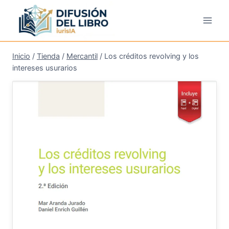
Saltar
al
contenido
Inicio
/
Tienda
/
Mercantil
/
Los créditos revolving y los
intereses usurarios
¡Oferta!