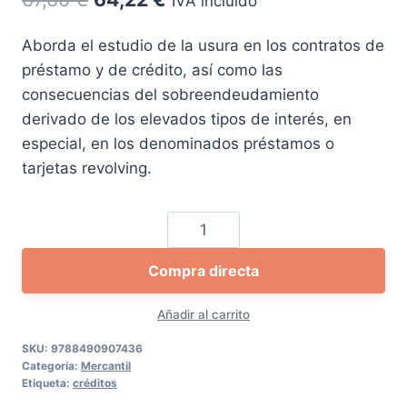
IVA incluido
precio
precio
Aborda el estudio de la usura en los contratos de
original
actual
préstamo y de crédito, así como las
era:
es:
consecuencias del sobreendeudamiento
67,60 €.
64,22 €.
derivado de los elevados tipos de interés, en
especial, en los denominados préstamos o
tarjetas revolving.
Los
créditos
Compra directa
revolving
y
Añadir al carrito
los
intereses
SKU:
9788490907436
Categoría:
Mercantil
usurarios
Etiqueta:
créditos
cantidad