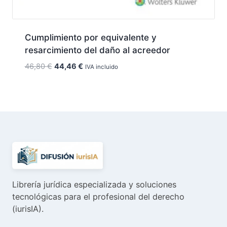
Cumplimiento por equivalente y
resarcimiento del daño al acreedor
El
El
46,80
€
44,46
€
IVA incluido
precio
precio
original
actual
era:
es:
46,80 €.
44,46 €.
Librería jurídica especializada y soluciones
tecnológicas para el profesional del derecho
(iurisIA).