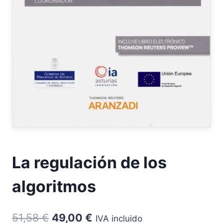
La regulación de los
algoritmos
El
El
51,58
€
49,00
€
IVA incluido