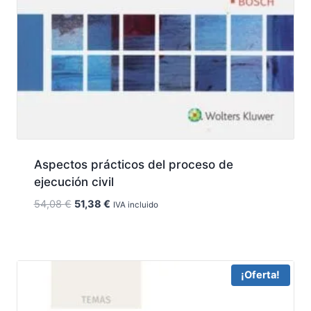
Aspectos prácticos del proceso de
ejecución civil
El
El
54,08
€
51,38
€
IVA incluido
precio
precio
original
actual
era:
es:
54,08 €.
51,38 €.
¡Oferta!