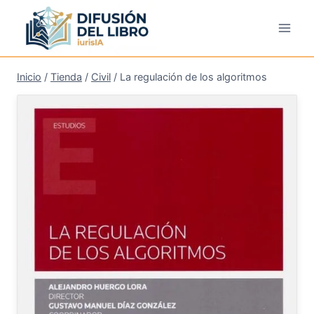
Saltar
al
contenido
Inicio
/
Tienda
/
Civil
/
La regulación de los algoritmos
¡Oferta!