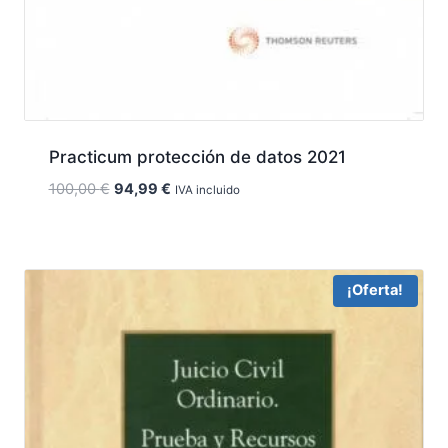
Practicum protección de datos 2021
El
El
100,00
€
94,99
€
IVA incluido
precio
precio
original
actual
era:
es:
100,00 €.
94,99 €.
¡Oferta!