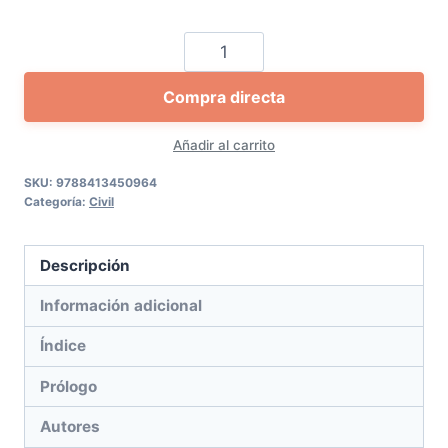
La
regulación
Compra directa
de
los
Añadir al carrito
algoritmos
cantidad
SKU:
9788413450964
Categoría:
Civil
Descripción
Información adicional
Índice
Prólogo
Autores