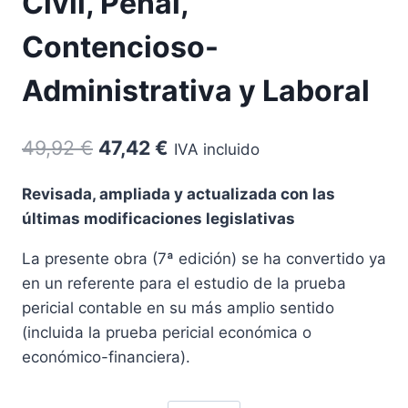
Civil, Penal,
Contencioso-
Administrativa y Laboral
El
El
49,92
€
47,42
€
IVA incluido
precio
precio
Revisada, ampliada y actualizada con las
original
actual
últimas modificaciones legislativas
era:
es:
La presente obra (7ª edición) se ha convertido ya
49,92 €.
47,42 €.
en un referente para el estudio de la prueba
pericial contable en su más amplio sentido
(incluida la prueba pericial económica o
económico-financiera).