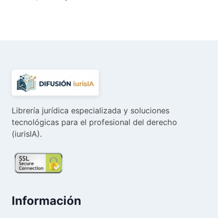
precio
precio
original
actual
era:
es:
100,00 €.
94,99 €.
Librería jurídica especializada y soluciones
tecnológicas para el profesional del derecho
(iurisIA).
Información