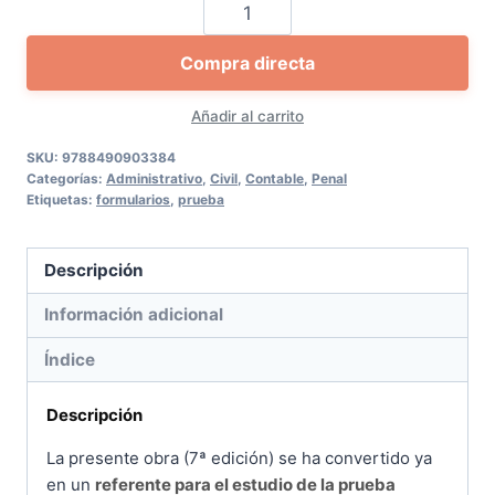
Prueba
Pericial
Compra directa
Contable
en
Añadir al carrito
las
Jurisdicciones
SKU:
9788490903384
Categorías:
Administrativo
,
Civil
,
Contable
,
Penal
Civil,
Etiquetas:
formularios
,
prueba
Penal,
Contencioso-
Descripción
Administrativa
y
Información adicional
Laboral
Índice
cantidad
Descripción
La presente obra (7ª edición) se ha convertido ya
en un
referente para el estudio de la prueba