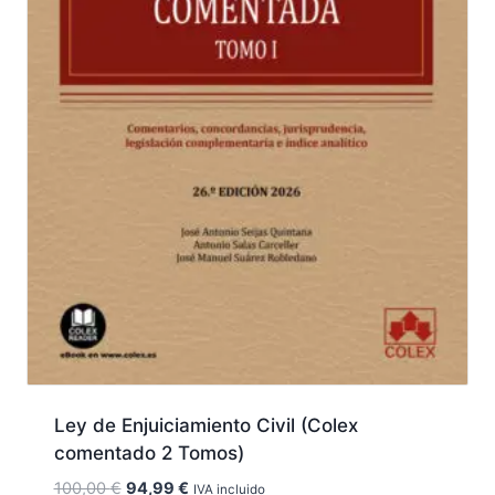
Ley de Enjuiciamiento Civil (Colex
comentado 2 Tomos)
El
El
100,00
€
94,99
€
IVA incluido