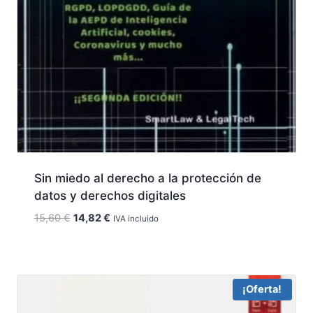
Sin miedo al derecho a la protección de
datos y derechos digitales
El
El
15,60
€
14,82
€
IVA incluido
precio
precio
original
actual
era:
es:
15,60 €.
14,82 €.
¡Oferta!