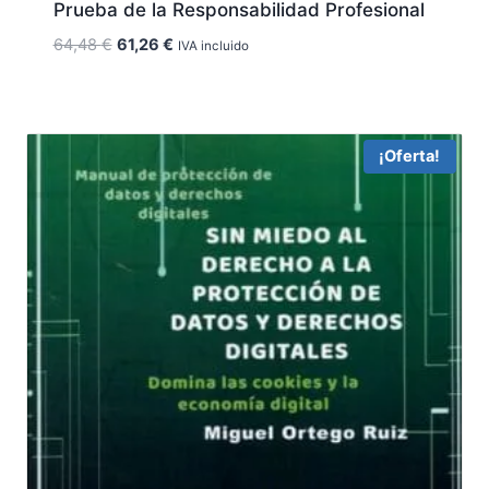
Prueba de la Responsabilidad Profesional
El
El
64,48
€
61,26
€
IVA incluido
precio
precio
original
actual
era:
es:
64,48 €.
61,26 €.
¡Oferta!