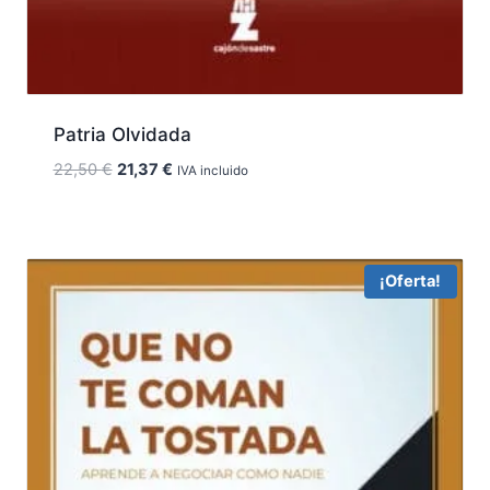
Patria Olvidada
El
El
22,50
€
21,37
€
IVA incluido
precio
precio
original
actual
era:
es:
22,50 €.
21,37 €.
¡Oferta!