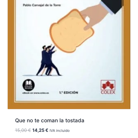
Que no te coman la tostada
El
El
15,00
€
14,25
€
IVA incluido
precio
precio