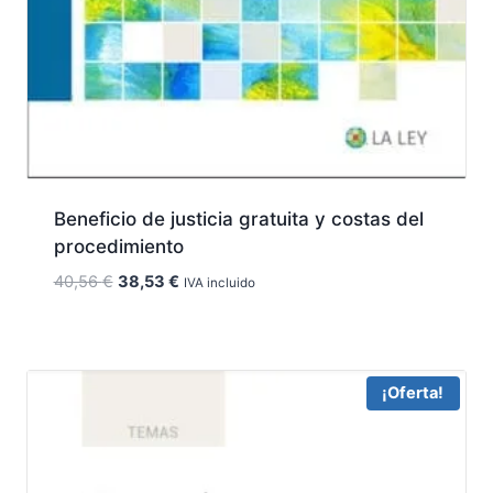
Beneficio de justicia gratuita y costas del
procedimiento
El
El
40,56
€
38,53
€
IVA incluido
precio
precio
original
actual
era:
es:
40,56 €.
38,53 €.
¡Oferta!