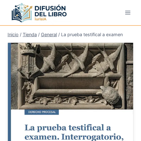
Saltar
al
contenido
Inicio
/
Tienda
/
General
/
La prueba testifical a examen
¡Oferta!