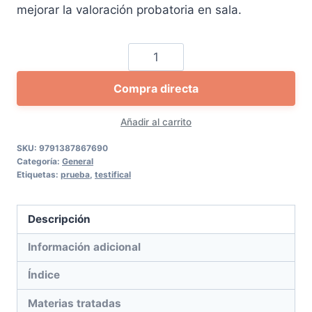
mejorar la valoración probatoria en sala.
La
prueba
Compra directa
testifical
a
Añadir al carrito
examen
cantidad
SKU:
9791387867690
Categoría:
General
Etiquetas:
prueba
,
testifical
Descripción
Información adicional
Índice
Materias tratadas