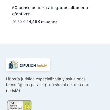
50 consejos para abogados altamente
efectivos
El
El
46,80
€
44,46
€
IVA incluido
precio
precio
original
actual
era:
es:
46,80 €.
44,46 €.
Librería jurídica especializada y soluciones
tecnológicas para el profesional del derecho
(iurisIA).