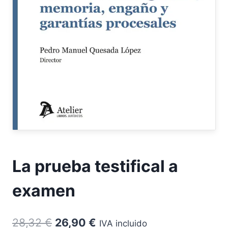
La prueba testifical a
examen
El
El
28,32
€
26,90
€
IVA incluido