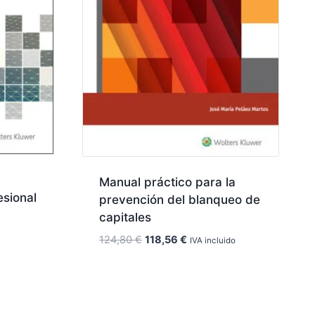
Manual práctico para la
esional
prevención del blanqueo de
capitales
El
El
124,80
€
118,56
€
IVA incluido
precio
precio
original
actual
era:
es:
124,80 €.
118,56 €.