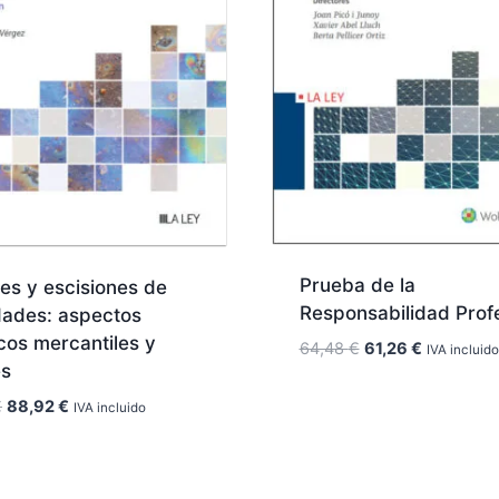
Prueba de la
es y escisiones de
Responsabilidad Prof
dades: aspectos
cos mercantiles y
El
El
64,48
€
61,26
€
IVA incluido
es
precio
precio
original
actual
El
El
€
88,92
€
IVA incluido
era:
es:
precio
precio
64,48 €.
61,26 €.
original
actual
era:
es: