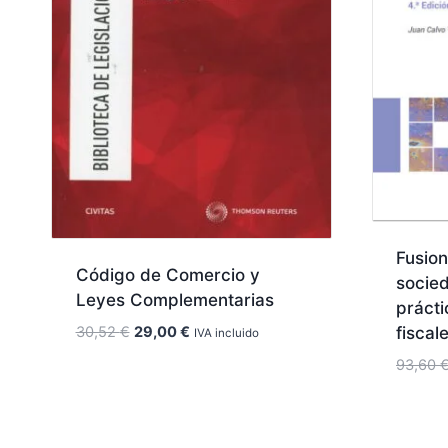
Fusion
Código de Comercio y
socie
Leyes Complementarias
prácti
El
El
30,52
€
29,00
€
fiscal
IVA incluido
precio
precio
93,60
original
actual
era:
es:
30,52 €.
29,00 €.