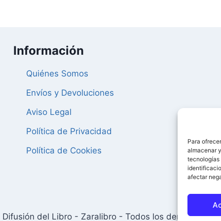
93,60 €.
88,92 €.
Información
Quiénes Somos
Envíos y Devoluciones
Aviso Legal
Política de Privacidad
Para ofrecer
Política de Cookies
almacenar y/
tecnologías
identificaci
afectar nega
A
Difusión del Libro - Zaralibro - Todos los derechos res