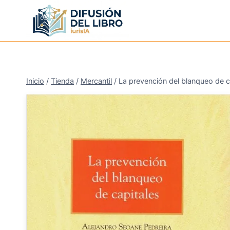
Saltar
al
contenido
Inicio
/
Tienda
/
Mercantil
/
La prevención del blanqueo de c
¡Oferta!