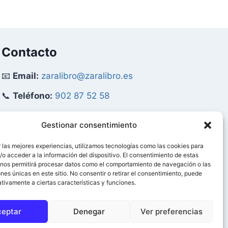
Contacto
📧
Email:
zaralibro@zaralibro.es
📞
Teléfono:
902 87 52 58
Mi Cuenta
Gestionar consentimiento
 las mejores experiencias, utilizamos tecnologías como las cookies para
👤
Acceder / Mi Cuenta
o acceder a la información del dispositivo. El consentimiento de estas
 nos permitirá procesar datos como el comportamiento de navegación o las
🛒
Ver Carrito
ones únicas en este sitio. No consentir o retirar el consentimiento, puede
tivamente a ciertas características y funciones.
0
ceptar
Denegar
Ver preferencias
ervados.