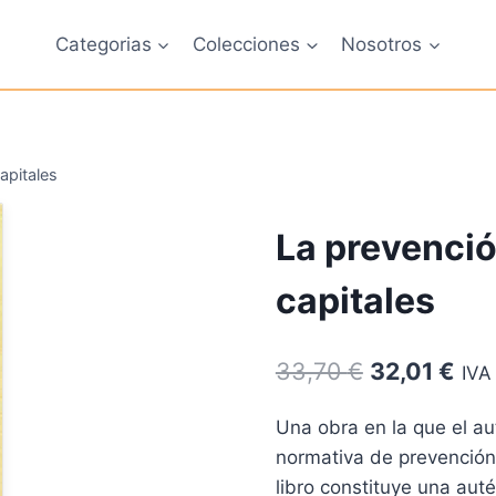
Categorias
Colecciones
Nosotros
apitales
La prevenció
capitales
El
El
33,70
€
32,01
€
IVA
precio
pre
Una obra en la que el aut
original
act
normativa de prevención
era:
es:
libro constituye una auté