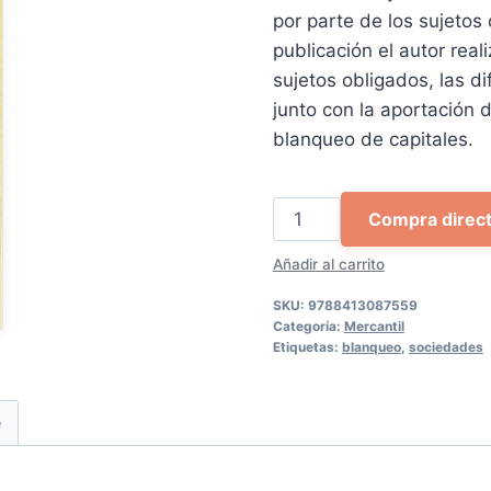
33,70 €.
32,
por parte de los sujetos
publicación el autor real
sujetos obligados, las d
junto con la aportación
blanqueo de capitales.
La
Compra direc
prevención
Añadir al carrito
del
blanqueo
SKU:
9788413087559
de
Categoría:
Mercantil
Etiquetas:
blanqueo
,
sociedades
capitales
cantidad
e