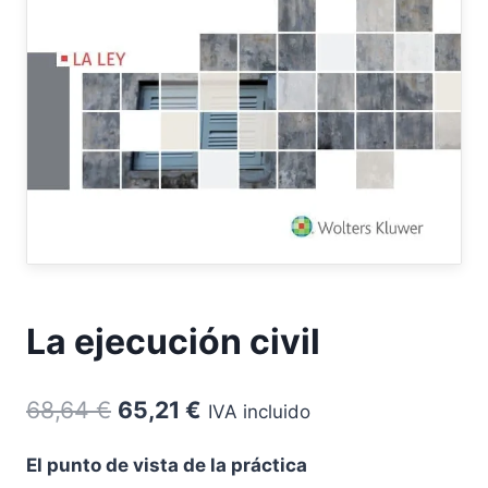
La ejecución civil
El
El
68,64
€
65,21
€
IVA incluido
precio
precio
El punto de vista de la práctica
original
actual