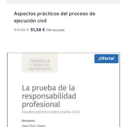
Aspectos prácticos del proceso de
ejecución civil
El
El
54,08
€
51,38
€
IVA incluido
precio
precio
original
actual
era:
es:
54,08 €.
51,38 €.
¡Oferta!