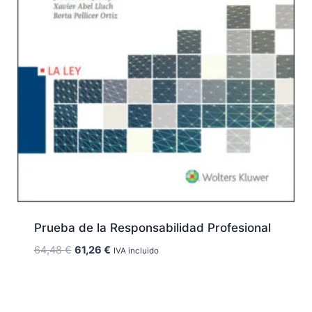
Prueba de la Responsabilidad Profesional
El
El
64,48
€
61,26
€
IVA incluido
precio
precio
original
actual
era:
es: