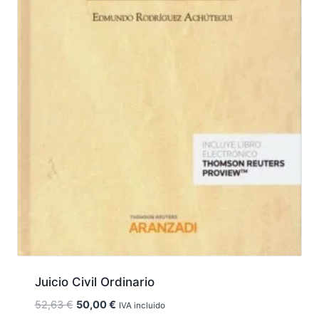
Juicio Civil Ordinario
El
El
52,63
€
50,00
€
IVA incluido