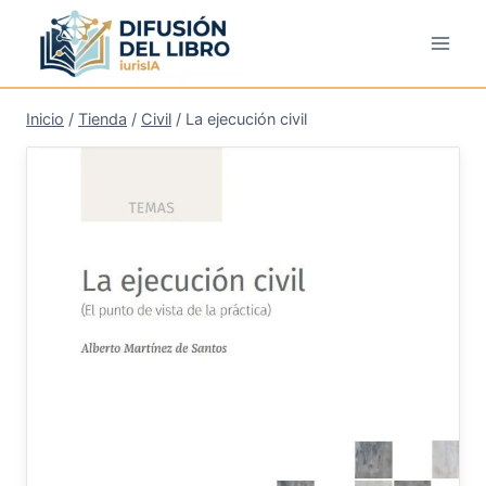
Saltar
al
contenido
Inicio
/
Tienda
/
Civil
/
La ejecución civil
¡Oferta!