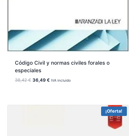
Código Civil y normas civiles forales o
especiales
El
El
38,42
€
36,49
€
IVA incluido
precio
precio
original
actual
era:
es:
38,42 €.
36,49 €.
¡Oferta!