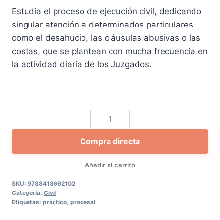
Estudia el proceso de ejecución civil, dedicando
era:
es:
singular atención a determinados particulares
68,64 €.
65,21 €.
como el desahucio, las cláusulas abusivas o las
costas, que se plantean con mucha frecuencia en
la actividad diaria de los Juzgados.
La
ejecución
Compra directa
civil
cantidad
Añadir al carrito
SKU:
9788418662102
Categoría:
Civil
Etiquetas:
práctico
,
procesal