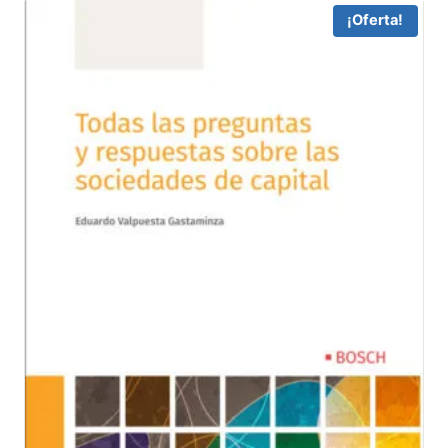
64,48 €.
61,26 €.
¡Oferta!