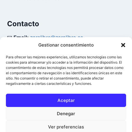
Contacto
📧
Email:
zaralibro@zaralibro.es
Gestionar consentimiento
📞
Teléfono:
902 87 52 58
Para ofrecer las mejores experiencias, utilizamos tecnologías como las
cookies para almacenar y/o acceder a la información del dispositivo. El
Mi Cuenta
consentimiento de estas tecnologías nos permitirá procesar datos como
el comportamiento de navegación o las identificaciones únicas en este
sitio. No consentir o retirar el consentimiento, puede afectar
👤
Acceder / Mi Cuenta
negativamente a ciertas características y funciones.
🛒
Ver Carrito
Aceptar
Denegar
© 2026 Difusión del Libro - Zaralibro - Todos los
Ver preferencias
derechos reservados.