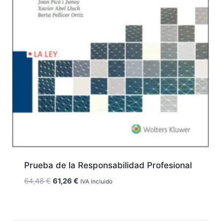
Prueba de la Responsabilidad Profesional
El
El
64,48
€
61,26
€
IVA incluido
precio
precio
original
actual
era:
es: