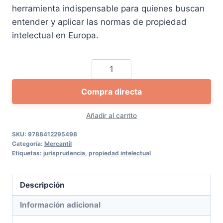
herramienta indispensable para quienes buscan
entender y aplicar las normas de propiedad
intelectual en Europa.
Jurisprudencia
del
Compra directa
Tribunal
de
Añadir al carrito
Justicia
de
SKU:
9788412295498
Categoría:
Mercantil
la
Etiquetas:
jurisprudencia
,
propiedad intelectual
Unión
Europea
Descripción
en
materia
Información adicional
de