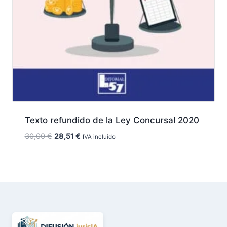
Texto refundido de la Ley Concursal 2020
El
El
30,00
€
28,51
€
IVA incluido
precio
precio
original
actual
era:
es:
30,00 €.
28,51 €.