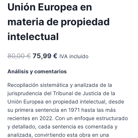
Unión Europea en
materia de propiedad
intelectual
El
El
80,00
€
75,99
€
IVA incluido
precio
precio
Análisis y comentarios
original
actual
Recopilación sistemática y analizada de la
era:
es:
jurisprudencia del Tribunal de Justicia de la
80,00 €.
75,99 €.
Unión Europea en propiedad intelectual, desde
su primera sentencia en 1971 hasta las más
recientes en 2022. Con un enfoque estructurado
y detallado, cada sentencia es comentada y
analizada, convirtiendo esta obra en una