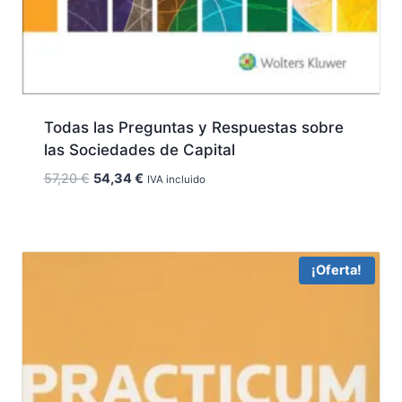
Todas las Preguntas y Respuestas sobre
las Sociedades de Capital
El
El
57,20
€
54,34
€
IVA incluido
precio
precio
original
actual
era:
es:
57,20 €.
54,34 €.
¡Oferta!