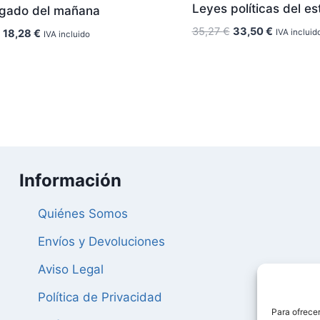
Leyes políticas del e
ogado del mañana
El
El
35,27
€
33,50
€
El
El
18,28
€
IVA incluid
IVA incluido
precio
precio
precio
precio
original
actual
original
actual
era:
es:
era:
es:
35,27 €.
33,50 €.
19,24 €.
18,28 €.
Información
Quiénes Somos
Envíos y Devoluciones
Aviso Legal
Política de Privacidad
Para ofrecer