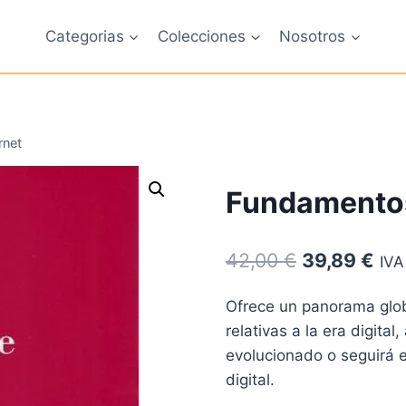
Categorias
Colecciones
Nosotros
rnet
Fundamentos
El
El
42,00
€
39,89
€
IVA
precio
pre
Ofrece un panorama globa
original
act
relativas a la era digita
era:
es:
evolucionado o seguirá 
42,00 €.
39,
digital.