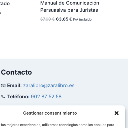
Manual de Comunicación
stado
Persuasiva para Juristas
o
El
El
67,00
€
63,65
€
IVA incluido
precio
precio
original
actual
era:
es:
67,00 €.
63,65 €.
Contacto
📧
Email:
zaralibro@zaralibro.es
📞
Teléfono:
902 87 52 58
Mi Cuenta
Gestionar consentimiento
 las mejores experiencias, utilizamos tecnologías como las cookies para
👤
Acceder / Mi Cuenta