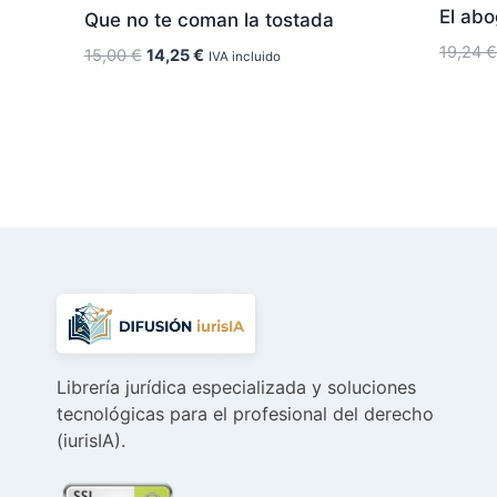
El ab
Que no te coman la tostada
19,24
€
El
El
15,00
€
14,25
€
IVA incluido
precio
precio
original
actual
era:
es:
15,00 €.
14,25 €.
Librería jurídica especializada y soluciones
tecnológicas para el profesional del derecho
(iurisIA).