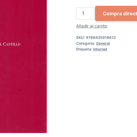
Fundamentos
Compra direc
del
Añadir al carrito
derecho
de
SKU:
9788425918612
internet
Categoría:
General
Etiqueta:
Internet
cantidad