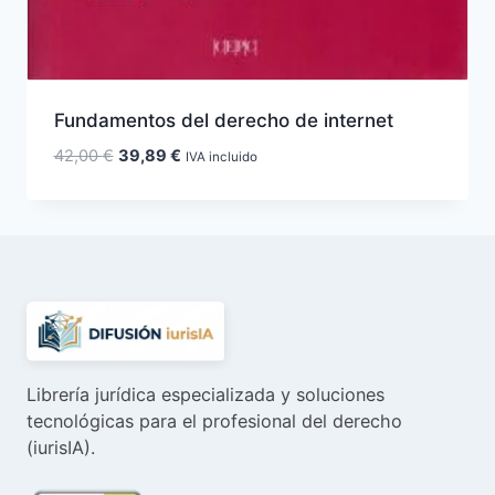
Fundamentos del derecho de internet
El
El
42,00
€
39,89
€
IVA incluido
precio
precio
original
actual
era:
es:
42,00 €.
39,89 €.
Librería jurídica especializada y soluciones
tecnológicas para el profesional del derecho
(iurisIA).