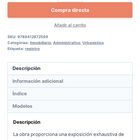
de
Compra directa
dominio
y
Añadir al carrito
otros
procedimientos
SKU:
9788412872569
Categorías:
Inmobiliario
,
Administrativo
,
Urbanistico
notariales
Etiqueta:
registro
cantidad
Descripción
Información adicional
Índice
Modelos
Descripción
La obra proporciona una exposición exhaustiva de