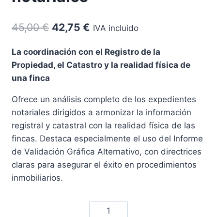
El
El
45,00
€
42,75
€
IVA incluido
precio
precio
La coordinación con el Registro de la
original
actual
Propiedad, el Catastro y la realidad física de
era:
es:
una finca
45,00 €.
42,75 €.
Ofrece un análisis completo de los expedientes
notariales dirigidos a armonizar la información
registral y catastral con la realidad física de las
fincas. Destaca especialmente el uso del Informe
de Validación Gráfica Alternativo, con directrices
claras para asegurar el éxito en procedimientos
inmobiliarios.
Expedientes