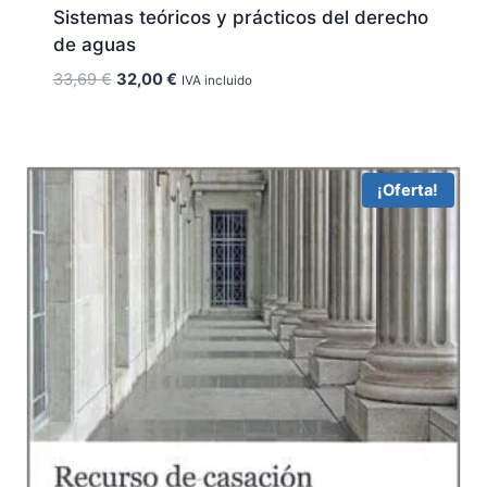
Sistemas teóricos y prácticos del derecho
de aguas
El
El
33,69
€
32,00
€
IVA incluido
precio
precio
original
actual
era:
es:
33,69 €.
32,00 €.
¡Oferta!