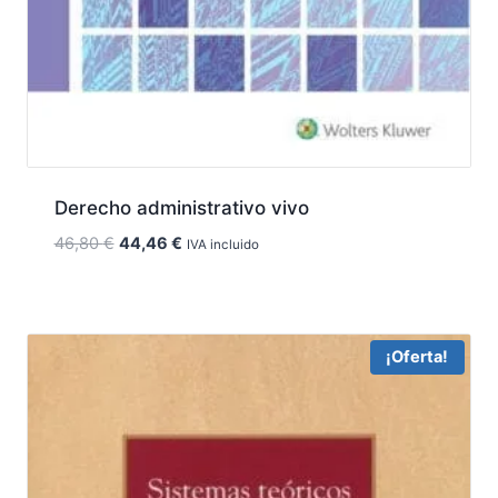
Derecho administrativo vivo
El
El
46,80
€
44,46
€
IVA incluido
precio
precio
original
actual
era:
es:
46,80 €.
44,46 €.
¡Oferta!