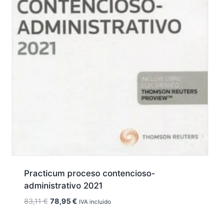
Practicum proceso contencioso-
administrativo 2021
El
El
83,11
€
78,95
€
IVA incluido
precio
precio