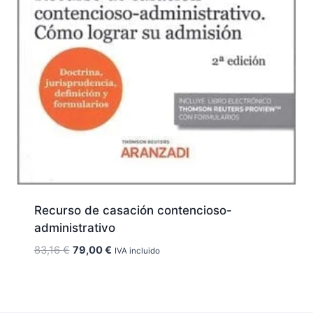
Recurso de casación contencioso-
administrativo
El
El
83,16
€
79,00
€
IVA incluido
precio
precio
original
actual
era:
es: